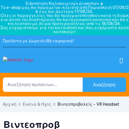
Ειδοποίηση Καλοκαιρινών Διακοπών ☀️
Το e-shop μας θα παραμείνει κλειστό από Παρασκευή 07/08/2
6 έως και Δευτέρα 17/08/26.
Όλες οι παραγγελίες που θα πραγματοποιηθούν κατά τη διάρκ
εια αυτού του διαστήματος θα καταγραφούν κανονικά και θα ε
κτελεστούν με σειρά προτεραιότητας από τις 18/08/26.
Σας ευχαριστούμε για την κατανόηση και σας ευχόμαστε καλό
καλοκαίρι!
Προϊόντα με Δωρεάν Μεταφορικά!
Αναζήτηση
Αρχική
Εικόνα & Ήχος
Βιντεοπροβολείς - VR Headset
Βιντεοπροβ