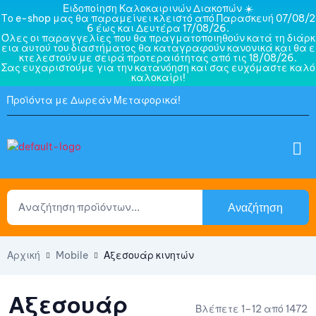
Ειδοποίηση Καλοκαιρινών Διακοπών ☀️
Το e-shop μας θα παραμείνει κλειστό από Παρασκευή 07/08/2
6 έως και Δευτέρα 17/08/26.
Όλες οι παραγγελίες που θα πραγματοποιηθούν κατά τη διάρκ
εια αυτού του διαστήματος θα καταγραφούν κανονικά και θα ε
κτελεστούν με σειρά προτεραιότητας από τις 18/08/26.
Σας ευχαριστούμε για την κατανόηση και σας ευχόμαστε καλό
καλοκαίρι!
Προϊόντα με Δωρεάν Μεταφορικά!
Αναζήτηση
Αρχική
Mobile
Αξεσουάρ κινητών
Αξεσουάρ
Βλέπετε 1–12 από 1472