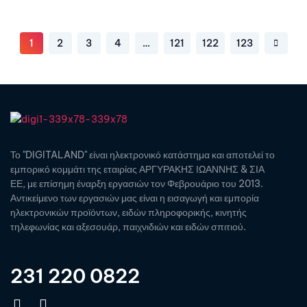
1
2
3
4
…
121
122
123
Το "DIGITALAND" είναι ηλεκτρονικό κατάστημα και αποτελεί το
εμπορικό κομμάτι της εταιρίας ΑΡΓΥΡΑΚΗΣ ΙΩΑΝΝΗΣ & ΣΙΑ
ΕΕ, με επίσημη έναρξη εργασιών τον Φεβρουάριο του 2013.
Αντικείμενο των εργασιών μας είναι η εισαγωγή και εμπορία
ηλεκτρονικών προϊόντων, ειδών πληροφορικής, κινητής
τηλεφωνίας και αξεσουάρ, παιχνιδιών και ειδών σπιτιού.
231 220 0822