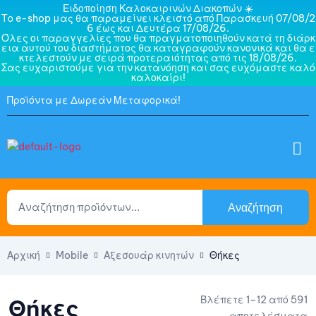
Ειδοποίηση Καλοκαιρινών Διακοπών ☀️
Το e-shop μας θα παραμείνει κλειστό από Παρασκευή 07/08/2
6 έως και Δευτέρα 17/08/26.
Όλες οι παραγγελίες που θα πραγματοποιηθούν κατά τη διάρκ
εια αυτού του διαστήματος θα καταγραφούν κανονικά και θα ε
κτελεστούν με σειρά προτεραιότητας από τις 18/08/26.
Σας ευχαριστούμε για την κατανόηση και σας ευχόμαστε καλό
καλοκαίρι!
Προϊόντα με Δωρεάν Μεταφορικά!
Αναζήτηση
Αρχική
Mobile
Αξεσουάρ κινητών
Θήκες
Βλέπετε 1–12 από 591
Θήκες