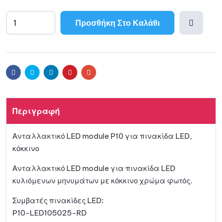
Προσθήκη Στο Καλάθι
A
l
Προσθ
t
e
ήκη
r
Facebook
Twitter
Linkedin
Pinterest
Email
n
a
στη
t
Περιγραφή
i
λίστα
v
Ανταλλακτικό LED module P10 για πινακίδα LED,
e
αγαπη
κόκκινο
:
μένων
Ανταλλακτικό LED module για πινακίδα LED
κυλιόμενων μηνυμάτων με κόκκινο χρώμα φωτός.
Συμβατές πινακίδες LED:
P10-LED105025-RD