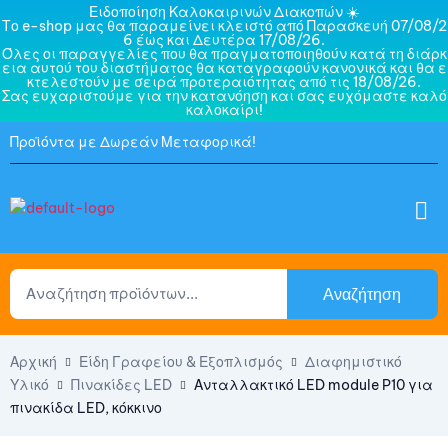
Ειδοποίηση Καλοκαιρινών Διακοπών ☀️
Το e-shop μας θα παραμείνει κλειστό από Παρασκευή 07/08/2
6 έως και Δευτέρα 17/08/26.
Όλες οι παραγγελίες που θα πραγματοποιηθούν κατά τη διάρκ
εια αυτού του διαστήματος θα καταγραφούν κανονικά και θα ε
κτελεστούν με σειρά προτεραιότητας από τις 18/08/26.
Σας ευχαριστούμε για την κατανόηση και σας ευχόμαστε καλό
καλοκαίρι!
Προϊόντα με Δωρεάν Μεταφορικά!
Αναζήτηση
Αρχική
Είδη Γραφείου & Εξοπλισμός
Διαφημιστικό
Υλικό
Πινακίδες LED
Ανταλλακτικό LED module P10 για
πινακίδα LED, κόκκινο