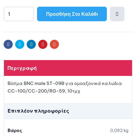
Προσθήκη Στο Καλάθι
Προσθ
ήκη
Facebook
Twitter
Linkedin
Pinterest
Email
στη
Περιγραφή
λίστα
Βύσμα BNC male ST-09B για ομοαξονικά καλώδια
αγαπη
CC-100/CC-200/RG-59, 10τμχ
μένων
Επιπλέον πληροφορίες
Βάρος
0,092 kg