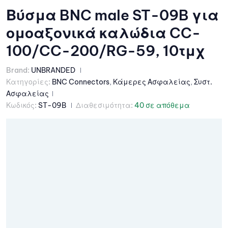
Βύσμα BNC male ST-09B για
ομοαξονικά καλώδια CC-
100/CC-200/RG-59, 10τμχ
Brand:
UNBRANDED
Κατηγορίες:
BNC Connectors
,
Κάμερες Ασφαλείας
,
Συστ.
Ασφαλείας
Κωδικός:
ST-09B
Διαθεσιμότητα:
40 σε απόθεμα