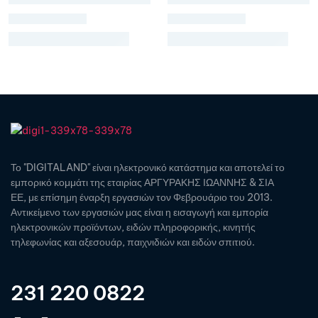
Το "DIGITALAND" είναι ηλεκτρονικό κατάστημα και αποτελεί το
εμπορικό κομμάτι της εταιρίας ΑΡΓΥΡΑΚΗΣ ΙΩΑΝΝΗΣ & ΣΙΑ
ΕΕ, με επίσημη έναρξη εργασιών τον Φεβρουάριο του 2013.
Αντικείμενο των εργασιών μας είναι η εισαγωγή και εμπορία
ηλεκτρονικών προϊόντων, ειδών πληροφορικής, κινητής
τηλεφωνίας και αξεσουάρ, παιχνιδιών και ειδών σπιτιού.
231 220 0822