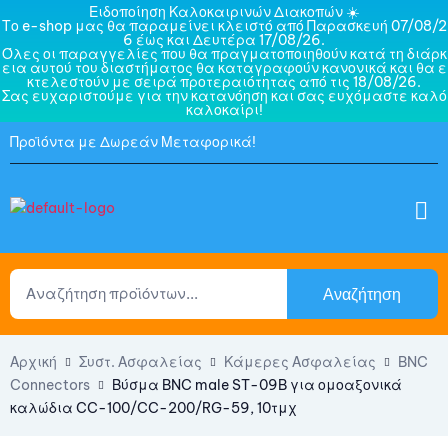
Ειδοποίηση Καλοκαιρινών Διακοπών ☀️
Το e-shop μας θα παραμείνει κλειστό από Παρασκευή 07/08/2
6 έως και Δευτέρα 17/08/26.
Όλες οι παραγγελίες που θα πραγματοποιηθούν κατά τη διάρκ
εια αυτού του διαστήματος θα καταγραφούν κανονικά και θα ε
κτελεστούν με σειρά προτεραιότητας από τις 18/08/26.
Σας ευχαριστούμε για την κατανόηση και σας ευχόμαστε καλό
καλοκαίρι!
Προϊόντα με Δωρεάν Μεταφορικά!
Αναζήτηση
Αρχική
Συστ. Ασφαλείας
Κάμερες Ασφαλείας
BNC
Connectors
Βύσμα BNC male ST-09B για ομοαξονικά
καλώδια CC-100/CC-200/RG-59, 10τμχ