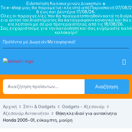
Ειδοποίηση Καλοκαιρινών Διακοπών ☀️
Το e-shop μας θα παραμείνει κλειστό από Παρασκευή 07/08/2
6 έως και Δευτέρα 17/08/26.
Όλες οι παραγγελίες που θα πραγματοποιηθούν κατά τη διάρκ
εια αυτού του διαστήματος θα καταγραφούν κανονικά και θα ε
κτελεστούν με σειρά προτεραιότητας από τις 18/08/26.
Σας ευχαριστούμε για την κατανόηση και σας ευχόμαστε καλό
καλοκαίρι!
Προϊόντα με Δωρεάν Μεταφορικά!
Αναζήτηση
Αρχική
Σπίτι & Gadgets
Gadgets - Αξεσουάρ
Αξεσουάρ Αυτοκινήτου
Θήκη κλειδιού για αυτοκίνητα
Honda 2005-01, εύκαμπτη, μαύρη