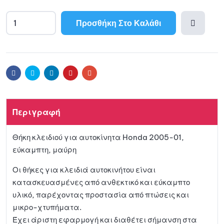
Προσθήκη Στο Καλάθι
Προσθ
ήκη
Facebook
Twitter
Linkedin
Pinterest
Email
στη
Περιγραφή
λίστα
Θήκη κλειδιού για αυτοκίνητα Honda 2005-01,
αγαπη
εύκαμπτη, μαύρη
μένων
Οι θήκες για κλειδιά αυτοκινήτου είναι
κατασκευασμένες από ανθεκτικό και εύκαμπτο
υλικό, παρέχοντας προστασία από πτώσεις και
μικρο-χτυπήματα.
Έχει άριστη εφαρμογή και διαθέτει σήμανση στα