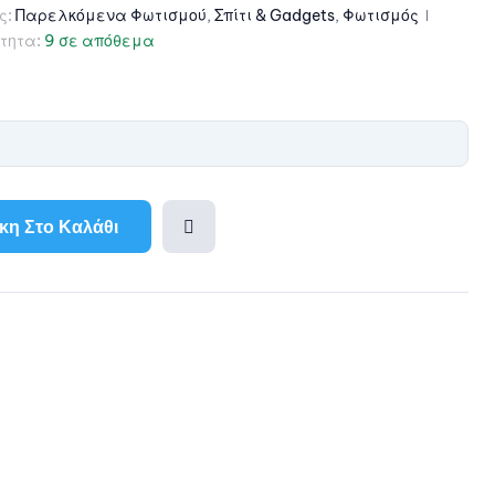
ς:
Παρελκόμενα Φωτισμού
,
Σπίτι & Gadgets
,
Φωτισμός
τητα:
9 σε απόθεμα
η Στο Καλάθι
Προσθ
ήκη
l
στη
λίστα
αγαπη