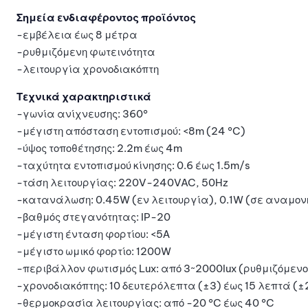
Σημεία ενδιαφέροντος προϊόντος
-εμβέλεια έως 8 μέτρα
-ρυθμιζόμενη φωτεινότητα
-λειτουργία χρονοδιακόπτη
Τεχνικά χαρακτηριστικά
-γωνία ανίχνευσης: 360°
-μέγιστη απόσταση εντοπισμού: <8m (24 °C)
-ύψος τοποθέτησης: 2.2m έως 4m
-ταχύτητα εντοπισμού κίνησης: 0.6 έως 1.5m/s
-τάση λειτουργίας: 220V-240VAC, 50Hz
-κατανάλωση: 0.45W (εν λειτουργία), 0.1W (σε αναμον
-βαθμός στεγανότητας: IP-20
-μέγιστη ένταση φορτίου: <5Α
-μέγιστο ωμικό φορτίο: 1200W
-περιβάλλον φωτισμός Lux: από 3~2000lux (ρυθμιζόμενο
-χρονοδιακόπτης: 10 δευτερόλεπτα (±3) έως 15 λεπτά (±
-θερμοκρασία λειτουργίας: από -20 °C έως 40 °C