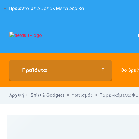
Προϊόντα με Δωρεάν Μεταφορικά!
Θα βρείτ
Αρχική
Σπίτι & Gadgets
Φωτισμός
Παρελκόμενα Φω