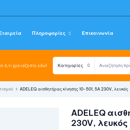
Εταιρεία
Πληροφορίες
Επικοινωνία
Κατηγορίες
ε ό,τι χρειάζεστε εδώ!
τισμού
ADELEQ αισθητήρας κίνησης 10-501, 5A 230V, λευκός
ADELEQ αισθη
230V, λευκός