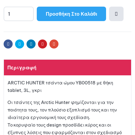
Προσθήκη Στο Καλάθι
A
l
Προσθ
t
e
ήκη
r
Facebook
Twitter
Linkedin
Pinterest
Email
n
a
στη
t
Περιγραφή
i
λίστα
v
ARCTIC HUNTER τσάντα ώμου YB00518 με θήκη
e
αγαπη
tablet, 3L, γκρι
:
μένων
Οι τσάντες της Arctic Hunter φημίζονται για την
ποιότητα τους, τον πλούσιο εξοπλισμό τους και την
ιδιαίτερα εργονομική τους σχεδίαση.
Το κορυφαίο τους design προσδίδει κύρος και οι
έξυπνες λύσεις που εφαρμόζονται στον σχεδιασμό