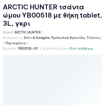
ARCTIC HUNTER τσάντα
ώμου YB00518 με θήκη tablet,
3L, γκρι
Brand:
ARCTIC HUNTER
Κατηγορίες:
Σπίτι & Gadgets
,
Προσωπική Φροντίδα
,
Τσάντες
- Πορτοφόλια
Κωδικός:
YB00518-GY
Διαθεσιμότητα:
8 σε απόθεμα