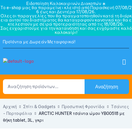
Ειδοποίηση Καλοκαιρινών Διακοπών ☀️
Το e-shop μας θα παραμείνει κλειστό από Παρασκευή 07/08/2
6 έως και Δευτέρα 17/08/26.
Όλες οι παραγγελίες που θα πραγματοποιηθούν κατά τη διάρκ
εια αυτού του διαστήματος θα καταγραφούν κανονικά και θα ε
κτελεστούν με σειρά προτεραιότητας από τις 18/08/26.
Σας ευχαριστούμε για την κατανόηση και σας ευχόμαστε καλό
καλοκαίρι!
Προϊόντα με Δωρεάν Μεταφορικά!
Αναζήτηση
Αρχική
Σπίτι & Gadgets
Προσωπική Φροντίδα
Τσάντες
- Πορτοφόλια
ARCTIC HUNTER τσάντα ώμου YB00518 με
θήκη tablet, 3L, γκρι