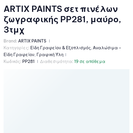
ARTIX PAINTS σετ πινέλων
ζωγραφικής PP281, μαύρο,
3τμχ
Brand:
ARTIX PAINTS
Κατηγορίες:
Είδη Γραφείου & Εξοπλισμός
,
Αναλώσιμα -
Είδη Γραφείου
,
Γραφική Ύλη
Κωδικός:
PP281
Διαθεσιμότητα:
19 σε απόθεμα