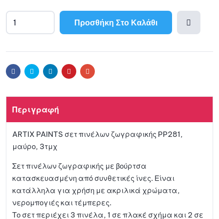
Προσθήκη Στο Καλάθι
A
l
Προσθ
t
e
ήκη
r
Facebook
Twitter
Linkedin
Pinterest
Email
n
a
στη
t
Περιγραφή
i
λίστα
v
ARTIX PAINTS σετ πινέλων ζωγραφικής PP281,
e
αγαπη
μαύρο, 3τμχ
:
μένων
Σετ πινέλων ζωγραφικής με βούρτσα
κατασκευασμένη από συνθετικές ίνες. Είναι
κατάλληλα για χρήση με ακριλικά χρώματα,
νερομπογιές και τέμπερες.
Το σετ περιέχει 3 πινέλα, 1 σε πλακέ σχήμα και 2 σε