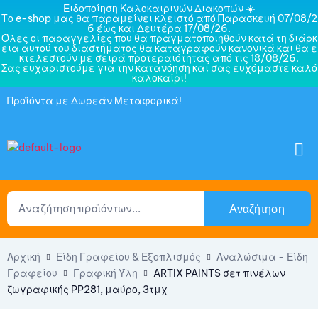
Ειδοποίηση Καλοκαιρινών Διακοπών ☀️
Το e-shop μας θα παραμείνει κλειστό από Παρασκευή 07/08/2
6 έως και Δευτέρα 17/08/26.
Όλες οι παραγγελίες που θα πραγματοποιηθούν κατά τη διάρκ
εια αυτού του διαστήματος θα καταγραφούν κανονικά και θα ε
κτελεστούν με σειρά προτεραιότητας από τις 18/08/26.
Σας ευχαριστούμε για την κατανόηση και σας ευχόμαστε καλό
καλοκαίρι!
Προϊόντα με Δωρεάν Μεταφορικά!
Αναζήτηση
Αρχική
Είδη Γραφείου & Εξοπλισμός
Αναλώσιμα - Είδη
Γραφείου
Γραφική Ύλη
ARTIX PAINTS σετ πινέλων
ζωγραφικής PP281, μαύρο, 3τμχ