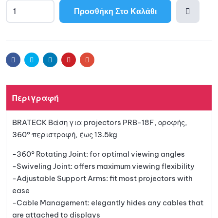
Προσθήκη Στο Καλάθι
A
l
Προσθ
t
e
ήκη
r
Facebook
Twitter
Linkedin
Pinterest
Email
n
a
στη
t
Περιγραφή
i
λίστα
v
BRATECK Βάση για projectors PRB-18F, οροφής,
e
αγαπη
360° περιστροφή, έως 13.5kg
:
μένων
-360° Rotating Joint: for optimal viewing angles
-Swiveling Joint: offers maximum viewing flexibility
-Adjustable Support Arms: fit most projectors with
ease
-Cable Management: elegantly hides any cables that
are attached to displays