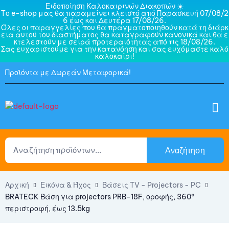
Ειδοποίηση Καλοκαιρινών Διακοπών ☀️
Το e-shop μας θα παραμείνει κλειστό από Παρασκευή 07/08/2
6 έως και Δευτέρα 17/08/26.
Όλες οι παραγγελίες που θα πραγματοποιηθούν κατά τη διάρκ
εια αυτού του διαστήματος θα καταγραφούν κανονικά και θα ε
κτελεστούν με σειρά προτεραιότητας από τις 18/08/26.
Σας ευχαριστούμε για την κατανόηση και σας ευχόμαστε καλό
καλοκαίρι!
Προϊόντα με Δωρεάν Μεταφορικά!
Αναζήτηση
Αρχική
Εικόνα & Ήχος
Βάσεις TV - Projectors - PC
BRATECK Βάση για projectors PRB-18F, οροφής, 360°
περιστροφή, έως 13.5kg