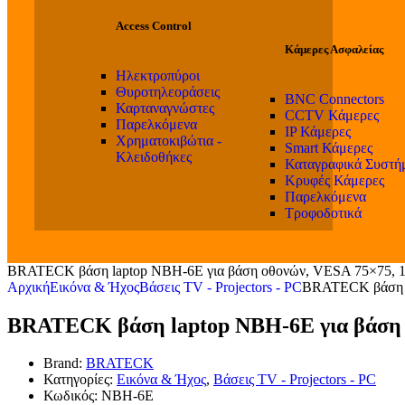
Access Control
Κάμερες Ασφαλείας
Ηλεκτροπύροι
Θυροτηλεοράσεις
BNC Connectors
Καρταναγνώστες
CCTV Κάμερες
Παρελκόμενα
IP Κάμερες
Χρηματοκιβώτια -
Smart Κάμερες
Κλειδοθήκες
Καταγραφικά Συστή
Κρυφές Κάμερες
Παρελκόμενα
Τροφοδοτικά
BRATECK βάση laptop NBH-6E για βάση οθονών, VESA 75×75, 11.
Αρχική
Εικόνα & Ήχος
Βάσεις TV - Projectors - PC
BRATECK βάση la
BRATECK βάση laptop NBH-6E για βάση οθ
Brand:
BRATECK
Κατηγορίες:
Εικόνα & Ήχος
,
Βάσεις TV - Projectors - PC
Κωδικός:
NBH-6E