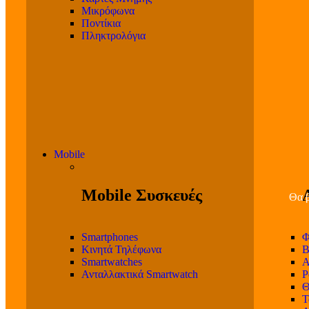
Μικρόφωνα
Ποντίκια
Πληκτρολόγια
Mobile
Mobile Συσκευές
Θα β
Smartphones
Φ
Κινητά Τηλέφωνα
Β
Smartwatches
Α
Ανταλλακτικά Smartwatch
P
Θ
T