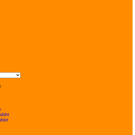
s
s
ablet
ablet