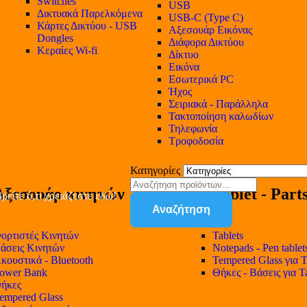
Switches
USB
Δικτυακά Παρελκόμενα
USB-C (Type C)
Κάρτες Δικτύου - USB
Αξεσουάρ Εικόνας
Dongles
Διάφορα Δικτύου
Κεραίες Wi-fi
Δίκτυο
Εικόνα
Εσωτερικά PC
Ήχος
Σειριακά - Παράλληλα
Τακτοποίηση καλωδίων
Τηλεφωνία
Τροφοδοσία
Κατηγορίες
Αξεσουάρ κινητών
Tablet - Part
ρείτε ό,τι χρειάζεστε εδώ!
Αναζήτηση
ορτιστές Κινητών
Tablets
άσεις Κινητών
Notepads - Pen tablet
κουστικά - Bluetooth
Tempered Glass για T
ower Bank
Θήκες - Βάσεις για T
ήκες
empered Glass