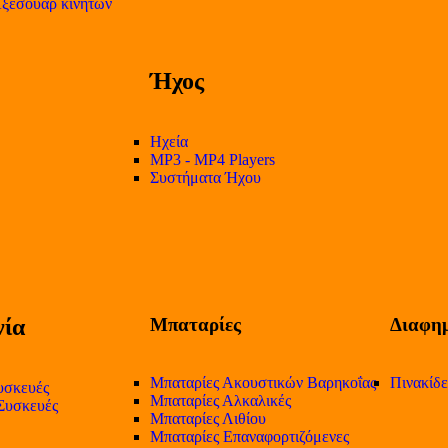
ξεσουάρ κινητών
Ήχος
Ηχεία
MP3 - MP4 Players
Συστήματα Ήχου
ία
Μπαταρίες
Διαφημ
Μπαταρίες Ακουστικών Βαρηκοΐας
Πινακίδ
υσκευές
Μπαταρίες Αλκαλικές
 Συσκευές
Μπαταρίες Λιθίου
Μπαταρίες Επαναφορτιζόμενες