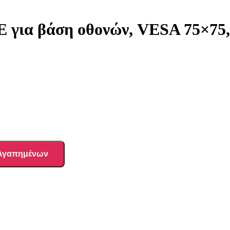
ια βάση οθονών, VESA 75×75, 1
 Αγαπημένων