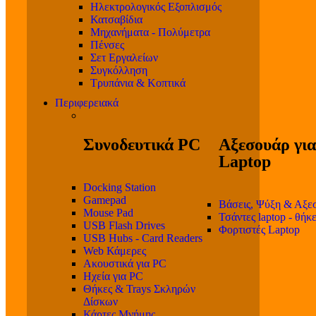
Ηλεκτρολογικός Εξοπλισμός
Κατσαβίδια
Μηχανήματα - Πολύμετρα
Πένσες
Σετ Εργαλείων
Συγκόλληση
Τρυπάνια & Κοπτικά
Περιφερειακά
Συνοδευτικά PC
Αξεσουάρ για
Laptop
Docking Station
Gamepad
Βάσεις, Ψύξη & Αξε
Mouse Pad
Τσάντες laptop - θήκ
USB Flash Drives
Φορτιστές Laptop
USB Hubs - Card Readers
Web Κάμερες
Ακουστικά για PC
Ηχεία για PC
Θήκες & Trays Σκληρών
Δίσκων
Κάρτες Μνήμης