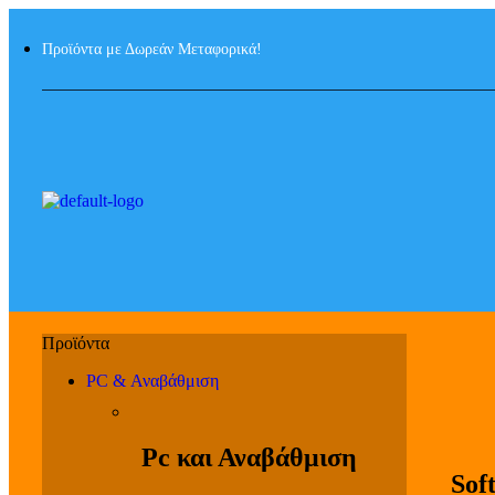
Προϊόντα με Δωρεάν Μεταφορικά!
PC & Αναβάθμιση
Pc και Αναβάθμιση
Sof