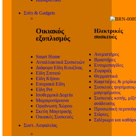
Σπίτι & Gadgets
Οικιακός
Ηλεκτρικές
συσκευές
εξοπλισμός
Ανεμιστήρες
Smart Home
Βραστήρες
Ανταλλακτικά Συσκευών
Εντομοπαγίδες
Διάφορα Είδη Κουζίνας
Ζυγαριές
Είδη Σπιτιού
Θερμαντικά
Είδη Κήπου
Καφετιέρες & μπρίκι
Εποχιακά Είδη
Συσκευές ψησίματος
Είδη Pet
μαγειρέματος
Ισοθερμικά Δοχεία
Συσκευές κοπής, μίξη
Μαχαιροπίρουνα
ανάδευσης
Οργάνωση Χώρου
Προσωπική περιποίη
Σκεύη Μαγειρικής
Στίφτες
Οικιακές Συσκευές
Σιδέρωμα και καθάρ
Συστ. Ασφαλείας