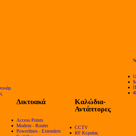
Τ
U
Μ
Π
σουάρ
Φ
ες
Δικτυακά
Καλώδια-
Αντάπτορες
Access Points
Modem - Router
CCTV
Powerlines - Extenders
RF Κεραίας