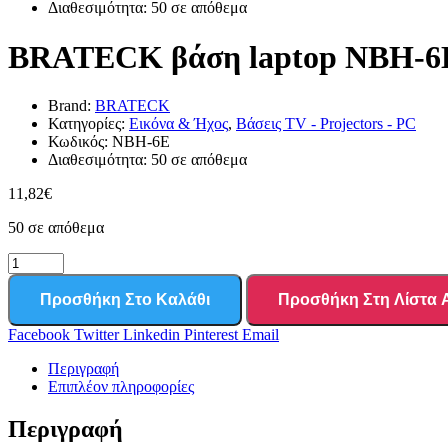
Διαθεσιμότητα:
50 σε απόθεμα
BRATECK βάση laptop NBH-6E γ
Brand:
BRATECK
Κατηγορίες:
Εικόνα & Ήχος
,
Βάσεις TV - Projectors - PC
Κωδικός:
NBH-6E
Διαθεσιμότητα:
50 σε απόθεμα
11,82
€
50 σε απόθεμα
Προσθήκη Στο Καλάθι
Προσθήκη Στη Λίστα
Facebook
Twitter
Linkedin
Pinterest
Email
Περιγραφή
Επιπλέον πληροφορίες
Περιγραφή