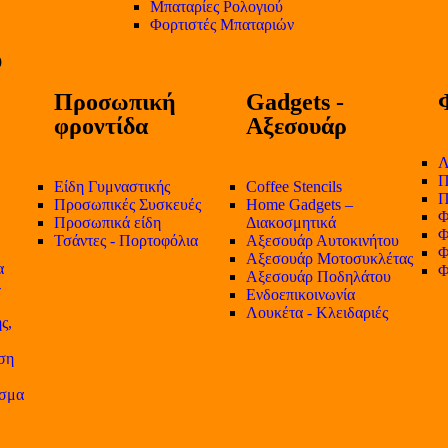
Μπαταρίες Ρολογιού
Φορτιστές Μπαταριών
Προσωπική
Gadgets -
φροντίδα
Αξεσουάρ
Λ
Π
Είδη Γυμναστικής
Coffee Stencils
Π
Προσωπικές Συσκευές
Home Gadgets –
Φ
Προσωπικά είδη
Διακοσμητικά
Φ
Τσάντες - Πορτοφόλια
Αξεσουάρ Αυτοκινήτου
Φ
Αξεσουάρ Μοτοσυκλέτας
α
Φ
Αξεσουάρ Ποδηλάτου
-
Ενδοεπικοινωνία
Λουκέτα - Κλειδαριές
ς,
ση
ισμα