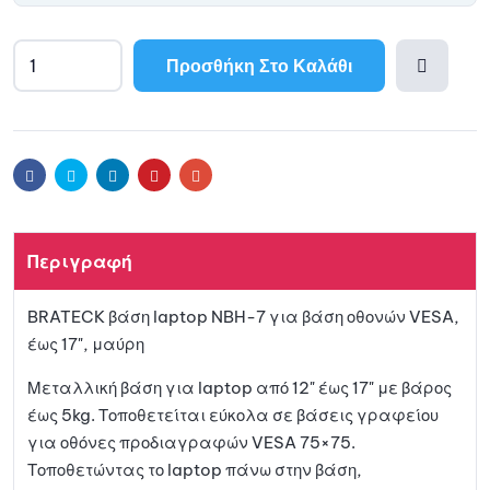
Προσθήκη Στο Καλάθι
A
l
Προσθ
t
e
ήκη
r
Facebook
Twitter
Linkedin
Pinterest
Email
n
a
στη
t
Περιγραφή
i
λίστα
v
BRATECK βάση laptop NBH-7 για βάση οθονών VESA,
e
αγαπη
έως 17", μαύρη
:
μένων
Μεταλλική βάση για laptop από 12" έως 17" με βάρος
έως 5kg. Τοποθετείται εύκολα σε βάσεις γραφείου
για οθόνες προδιαγραφών VESA 75×75.
Τοποθετώντας το laptop πάνω στην βάση,