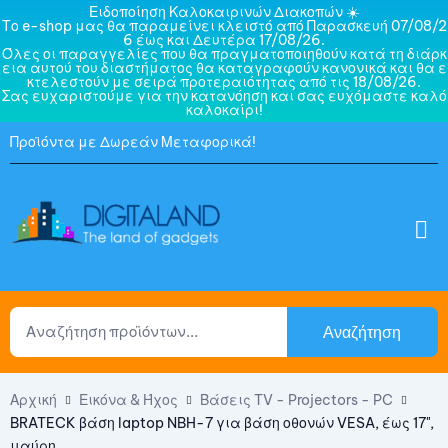
Ειδοποίηση Καλοκαιρινών Διακοπών ☀️
Το e-shop μας θα παραμείνει κλειστό από Παρασκευή 07/08/2
6 έως και Δευτέρα 17/08/26.
Όλες οι παραγγελίες που θα πραγματοποιηθούν κατά τη διάρκ
εια αυτού του διαστήματος θα καταγραφούν κανονικά και θα ε
κτελεστούν με σειρά προτεραιότητας από τις 18/08/26.
Σας ευχαριστούμε για την κατανόηση και σας ευχόμαστε καλό
καλοκαίρι!
Προϊόντα με Δωρεάν Μεταφορικά!
Αναζήτηση
Αρχική
Εικόνα & Ήχος
Βάσεις TV - Projectors - PC
BRATECK βάση laptop NBH-7 για βάση οθονών VESA, έως 17",
μαύρη