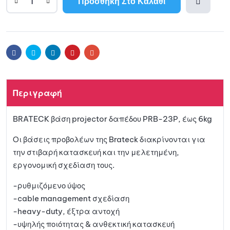
Προσθήκη Στο Καλάθι
A
l
Προσθ
t
e
ήκη
r
Facebook
Twitter
Linkedin
Pinterest
Email
n
a
στη
t
Περιγραφή
i
λίστα
v
BRATECK βάση projector δαπέδου PRB-23P, έως 6kg
e
αγαπη
:
Οι βάσεις προβολέων της Brateck διακρίνονται για
μένων
την στιβαρή κατασκευή και την μελετημένη,
εργονομική σχεδίαση τους.
-ρυθμιζόμενο ύψος
-cable management σχεδίαση
-heavy-duty, έξτρα αντοχή
-υψηλής ποιότητας & ανθεκτική κατασκευή