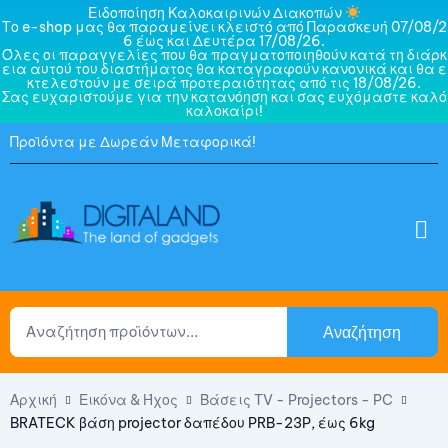
Ειδοποίηση Καλοκαιρινών Διακοπών
Το e-shop μας θα παραμείνει κλειστό από Παρασκευή 07/08/2
6 έως και Δευτέρα 17/08/26.
Όλες οι παραγγελίες που θα πραγματοποιηθούν κατά τη διάρκ
εια αυτού του διαστήματος θα καταγραφούν κανονικά και θα ε
κτελεστούν με σειρά προτεραιότητας από τις 18/08/26.
Σας ευχαριστούμε για την κατανόηση και σας ευχόμαστε καλό
καλοκαίρι!
Προϊόντα με Δωρεάν Μεταφορικά!
Αναζήτηση
Αρχική
Εικόνα & Ήχος
Βάσεις TV - Projectors - PC
BRATECK βάση projector δαπέδου PRB-23P, έως 6kg