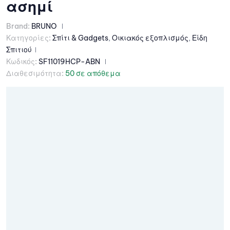
ασημί
Brand:
BRUNO
Κατηγορίες:
Σπίτι & Gadgets
,
Οικιακός εξοπλισμός
,
Είδη
Σπιτιού
Κωδικός:
SF11019HCP-ABN
Διαθεσιμότητα:
50 σε απόθεμα