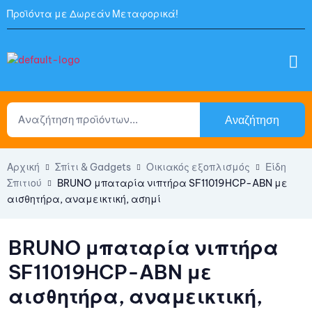
Προϊόντα με Δωρεάν Μεταφορικά!
Αναζήτηση
Αρχική
Σπίτι & Gadgets
Οικιακός εξοπλισμός
Είδη
Σπιτιού
BRUNO μπαταρία νιπτήρα SF11019HCP-ABN με
αισθητήρα, αναμεικτική, ασημί
BRUNO μπαταρία νιπτήρα
SF11019HCP-ABN με
αισθητήρα, αναμεικτική,