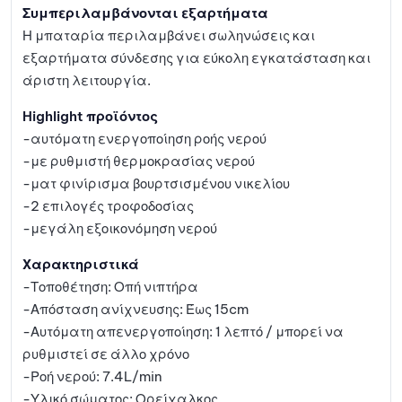
Συμπεριλαμβάνονται εξαρτήματα
Η μπαταρία περιλαμβάνει σωληνώσεις και
εξαρτήματα σύνδεσης για εύκολη εγκατάσταση και
άριστη λειτουργία.
Highlight προϊόντος
-αυτόματη ενεργοποίηση ροής νερού
-με ρυθμιστή θερμοκρασίας νερού
-ματ φινίρισμα βουρτσισμένου νικελίου
-2 επιλογές τροφοδοσίας
-μεγάλη εξοικονόμηση νερού
Χαρακτηριστικά
-Τοποθέτηση: Οπή νιπτήρα
-Απόσταση ανίχνευσης: Έως 15cm
-Αυτόματη απενεργοποίηση: 1 λεπτό / μπορεί να
ρυθμιστεί σε άλλο χρόνο
-Ροή νερού: 7.4L/min
-Υλικό σώματος: Ορείχαλκος