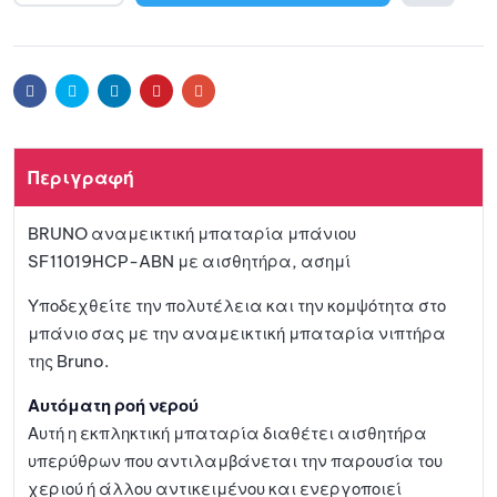
l
Προσθ
t
e
ήκη
r
Facebook
Twitter
Linkedin
Pinterest
Email
n
a
στη
t
Περιγραφή
i
λίστα
v
BRUNO αναμεικτική μπαταρία μπάνιου
e
αγαπη
SF11019HCP-ABN με αισθητήρα, ασημί
:
μένων
Υποδεχθείτε την πολυτέλεια και την κομψότητα στο
μπάνιο σας με την αναμεικτική μπαταρία νιπτήρα
της Bruno.
Αυτόματη ροή νερού
Αυτή η εκπληκτική μπαταρία διαθέτει αισθητήρα
υπερύθρων που αντιλαμβάνεται την παρουσία του
χεριού ή άλλου αντικειμένου και ενεργοποιεί