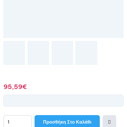
95,59
€
Προσθήκη Στο Καλάθι
A