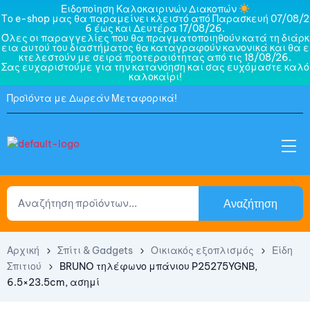
Ειδοποίηση Καλοκαιρινών Διακοπών
Το e-shop μας θα παραμείνει κλειστό από Παρασκευή 07/08/2
6 έως και Δευτέρα 17/08/26.
Όλες οι παραγγελίες που θα πραγματοποιηθούν κατά τη διάρκ
εια αυτού του διαστήματος θα καταγραφούν κανονικά και θα ε
κτελεστούν με σειρά προτεραιότητας από τις 18/08/26.
Σας ευχαριστούμε για την κατανόηση και σας ευχόμαστε καλό
καλοκαίρι!
Προϊόντα με Δωρεάν Μεταφορικά!
Αναζήτηση
Αρχική
Σπίτι & Gadgets
Οικιακός εξοπλισμός
Είδη
Σπιτιού
BRUNO τηλέφωνο μπάνιου P25275YGNB,
6.5×23.5cm, ασημί