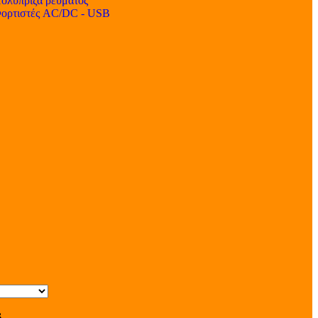
ολύπριζα ρεύματος
ορτιστές AC/DC - USB
s