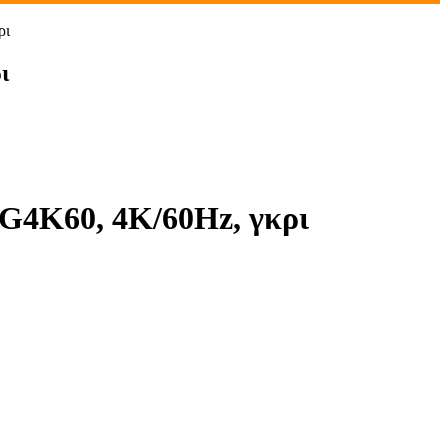
ρι
ι
4K60, 4K/60Hz, γκρι