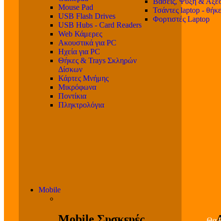
Βάσεις, Ψύξη & Αξε
Mouse Pad
Τσάντες laptop - θήκ
USB Flash Drives
Φορτιστές Laptop
USB Hubs - Card Readers
Web Κάμερες
Ακουστικά για PC
Ηχεία για PC
Θήκες & Trays Σκληρών
Δίσκων
Κάρτες Μνήμης
Μικρόφωνα
Ποντίκια
Πληκτρολόγια
Mobile
Mobile Συσκευές
Θα β