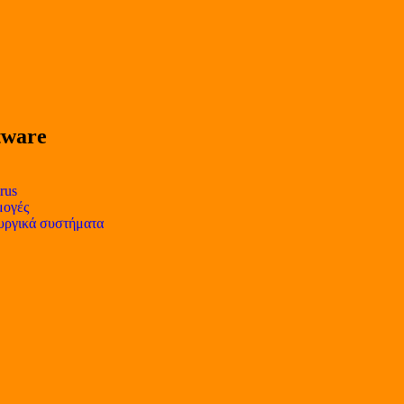
tware
rus
ογές
υργικά συστήματα