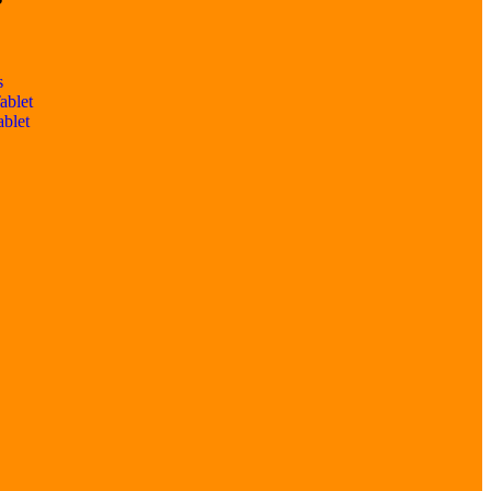
s
ablet
ablet