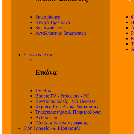
Smartphones
Φ
Κινητά Τηλέφωνα
Β
Smartwatches
Α
Ανταλλακτικά Smartwatch
P
Θ
T
Α
Εικόνα & Ήχος
Εικόνα
TV Box
Βάσεις TV - Projectors - PC
Βιντεοπροβολείς - VR Headset
Κεραίες TV - Αποκωδικοποιητές
Τηλεχειριστήρια & Πληκτρολόγια
Action Cam
Εξοπλισμός Φωτογράφισης
Είδη Γραφείου & Εξοπλισμός