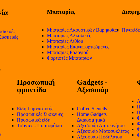
ία
Μπαταρίες
Διαφημ
Μπαταρίες Ακουστικών Βαρηκοΐας
Πινακίδ
υσκευές
Μπαταρίες Αλκαλικές
 Συσκευές
Μπαταρίες Λιθίου
Μπαταρίες Επαναφορτιζόμενες
Μπαταρίες Ρολογιού
Φορτιστές Μπαταριών
Προσωπική
Gadgets -
φροντίδα
Αξεσουάρ
Λ
Π
Είδη Γυμναστικής
Coffee Stencils
Π
Προσωπικές Συσκευές
Home Gadgets –
Φ
Προσωπικά είδη
Διακοσμητικά
Φ
Τσάντες - Πορτοφόλια
Αξεσουάρ Αυτοκινήτου
Φ
Αξεσουάρ Μοτοσυκλέτας
α
Φ
Αξεσουάρ Ποδηλάτου
-