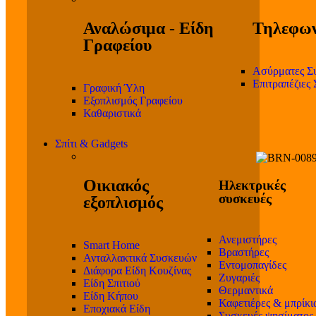
Αναλώσιμα - Είδη
Τηλεφων
Γραφείου
Ασύρματες Σ
Επιτραπέζιες
Γραφική Ύλη
Εξοπλισμός Γραφείου
Καθαριστικά
Σπίτι & Gadgets
Οικιακός
Ηλεκτρικές
συσκευές
εξοπλισμός
Ανεμιστήρες
Smart Home
Βραστήρες
Ανταλλακτικά Συσκευών
Εντομοπαγίδες
Διάφορα Είδη Κουζίνας
Ζυγαριές
Είδη Σπιτιού
Θερμαντικά
Είδη Κήπου
Καφετιέρες & μπρίκι
Εποχιακά Είδη
Συσκευές ψησίματος