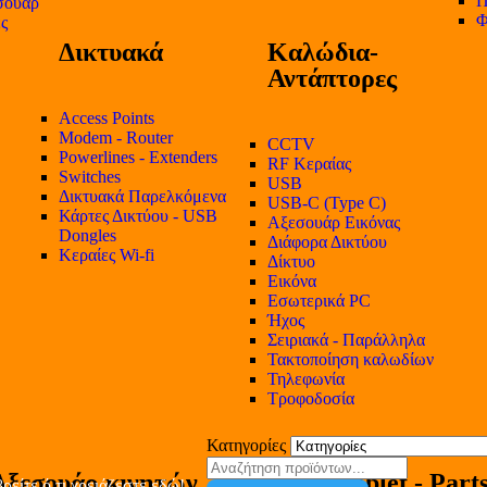
Π
σουάρ
Φ
ες
Δικτυακά
Καλώδια-
Αντάπτορες
Access Points
Modem - Router
CCTV
Powerlines - Extenders
RF Κεραίας
Switches
USB
Δικτυακά Παρελκόμενα
USB-C (Type C)
Κάρτες Δικτύου - USB
Αξεσουάρ Εικόνας
Dongles
Διάφορα Δικτύου
Κεραίες Wi-fi
Δίκτυο
Εικόνα
Εσωτερικά PC
Ήχος
Σειριακά - Παράλληλα
Τακτοποίηση καλωδίων
Τηλεφωνία
Τροφοδοσία
Κατηγορίες
Αξεσουάρ κινητών
Tablet - Part
ρείτε ό,τι χρειάζεστε εδώ!