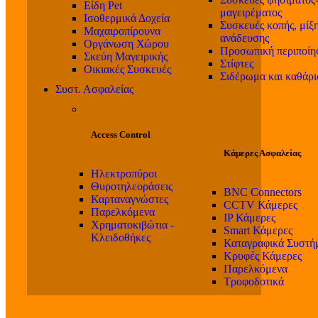
Είδη Pet
μαγειρέματος
Ισοθερμικά Δοχεία
Συσκευές κοπής, μίξη
Μαχαιροπίρουνα
ανάδευσης
Οργάνωση Χώρου
Προσωπική περιποίη
Σκεύη Μαγειρικής
Στίφτες
Οικιακές Συσκευές
Σιδέρωμα και καθάρ
Συστ. Ασφαλείας
Access Control
Κάμερες Ασφαλείας
Ηλεκτροπύροι
Θυροτηλεοράσεις
BNC Connectors
Καρταναγνώστες
CCTV Κάμερες
Παρελκόμενα
IP Κάμερες
Χρηματοκιβώτια -
Smart Κάμερες
Κλειδοθήκες
Καταγραφικά Συστή
Κρυφές Κάμερες
Παρελκόμενα
Τροφοδοτικά