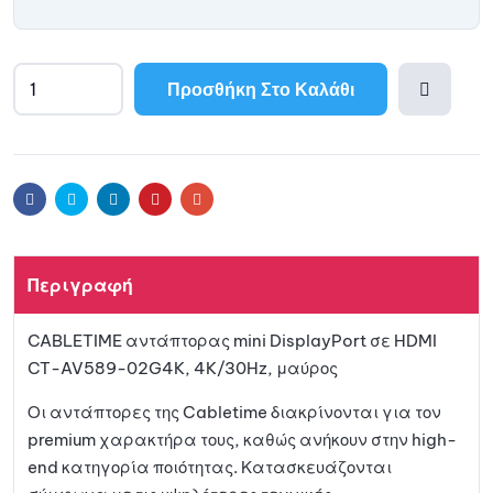
Προσθήκη Στο Καλάθι
A
l
Προσθ
t
e
ήκη
r
Facebook
Twitter
Linkedin
Pinterest
Email
n
a
στη
t
Περιγραφή
i
λίστα
v
CABLETIME αντάπτορας mini DisplayPort σε HDMI
e
αγαπη
CT-AV589-02G4K, 4K/30Hz, μαύρος
:
μένων
Οι αντάπτορες της Cabletime διακρίνονται για τον
premium χαρακτήρα τους, καθώς ανήκουν στην high-
end κατηγορία ποιότητας. Κατασκευάζονται