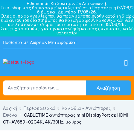
Ειδοποίηση Καλοκαιρινών Διακοπών ☀️
Το e-shop μας θα παραμείνει κλειστό από Παρασκευή 07/08/2
6 έως και Δευτέρα 17/08/26.
Όλες οι παραγγελίες που θα πραγματοποιηθούν κατά τη διάρκ
εια αυτού του διαστήματος θα καταγραφούν κανονικά και θα ε
κτελεστούν με σειρά προτεραιότητας από τις 18/08/26.
Σας ευχαριστούμε για την κατανόηση και σας ευχόμαστε καλό
καλοκαίρι!
Προϊόντα με Δωρεάν Μεταφορικά!
Αναζήτηση
Αρχική
Περιφερειακά
Καλώδια - Αντάπτορες
Εικόνα
CABLETIME αντάπτορας mini DisplayPort σε HDMI
CT-AV589-02G4K, 4K/30Hz, μαύρος