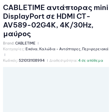
CABLETIME αντάπτορας mini
DisplayPort σε HDMI CT-
AV589-02G4K, 4K/30Hz,
μαύρος
Brand:
CABLETIME
Κατηγορίες:
Εικόνα
,
Καλώδια - Αντάπτορες
,
Περιφερειακά
Κωδικός:
5210131108994
Διαθεσιμότητα:
4 σε απόθεμα