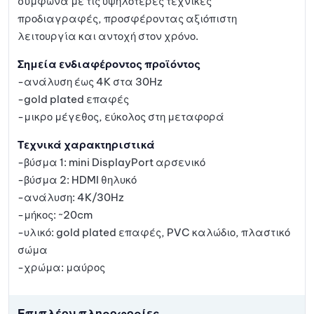
σύμφωνα με τις υψηλότερες τεχνικές
προδιαγραφές, προσφέροντας αξιόπιστη
λειτουργία και αντοχή στον χρόνο.
Σημεία ενδιαφέροντος προϊόντος
-ανάλυση έως 4K στα 30Hz
-gold plated επαφές
-μικρο μέγεθος, εύκολος στη μεταφορά
Τεχνικά χαρακτηριστικά
-βύσμα 1: mini DisplayPort αρσενικό
-βύσμα 2: HDMI θηλυκό
-ανάλυση: 4K/30Hz
-μήκος: ~20cm
-υλικό: gold plated επαφές, PVC καλώδιο, πλαστικό
σώμα
-χρώμα: μαύρος
Επιπλέον πληροφορίες