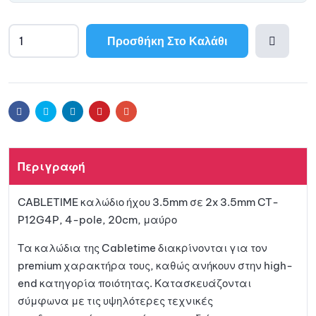
Προσθήκη Στο Καλάθι
A
l
Προσθ
t
e
ήκη
r
Facebook
Twitter
Linkedin
Pinterest
Email
n
a
στη
t
Περιγραφή
i
λίστα
v
CABLETIME καλώδιο ήχου 3.5mm σε 2x 3.5mm CT-
e
αγαπη
P12G4P, 4-pole, 20cm, μαύρο
:
μένων
Τα καλώδια της Cabletime διακρίνονται για τον
premium χαρακτήρα τους, καθώς ανήκουν στην high-
end κατηγορία ποιότητας. Κατασκευάζονται
σύμφωνα με τις υψηλότερες τεχνικές