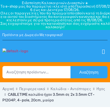
Ειδοποίηση Καλοκαιρινών Διακοπών ☀️
Το e-shop μας θα παραμείνει κλειστό από Παρασκευή 07/08/2
6 έως και Δευτέρα 17/08/26.
Όλες οι παραγγελίες που θα πραγματοποιηθούν κατά τη διάρκ
εια αυτού του διαστήματος θα καταγραφούν κανονικά και θα ε
κτελεστούν με σειρά προτεραιότητας από τις 18/08/26.
Σας ευχαριστούμε για την κατανόηση και σας ευχόμαστε καλό
καλοκαίρι!
Προϊόντα με Δωρεάν Μεταφορικά!
Αναζήτηση
Αρχική
Περιφερειακά
Καλώδια - Αντάπτορες
Ήχος
CABLETIME καλώδιο ήχου 3.5mm σε 2x 3.5mm CT-
P12G4P, 4-pole, 20cm, μαύρο