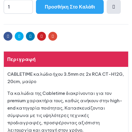
Προσθήκη Στο Καλάθι
A
l
Προσθ
t
e
ήκη
r
Facebook
Twitter
Linkedin
Pinterest
Email
n
a
στη
t
Περιγραφή
i
λίστα
v
CABLETIME καλώδιο ήχου 3.5mm σε 2x RCA CT-H12G,
e
αγαπη
20cm, μαύρο
:
μένων
Τα καλώδια της Cabletime διακρίνονται για τον
premium χαρακτήρα τους, καθώς ανήκουν στην high-
end κατηγορία ποιότητας. Κατασκευάζονται
σύμφωνα με τις υψηλότερες τεχνικές
προδιαγραφές, προσφέροντας αξιόπιστη
λειτουργία και αντοχή στον χρόνο.