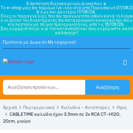
Ειδοποίηση Καλοκαιρινών Διακοπών ☀️
Το e-shop μας θα παραμείνει κλειστό από Παρασκευή 07/08/2
6 έως και Δευτέρα 17/08/26.
Όλες οι παραγγελίες που θα πραγματοποιηθούν κατά τη διάρκ
εια αυτού του διαστήματος θα καταγραφούν κανονικά και θα ε
κτελεστούν με σειρά προτεραιότητας από τις 18/08/26.
Σας ευχαριστούμε για την κατανόηση και σας ευχόμαστε καλό
καλοκαίρι!
Προϊόντα με Δωρεάν Μεταφορικά!
Αναζήτηση
Αρχική
Περιφερειακά
Καλώδια - Αντάπτορες
Ήχος
CABLETIME καλώδιο ήχου 3.5mm σε 2x RCA CT-H12G,
20cm, μαύρο