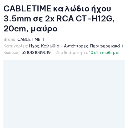
CABLETIME καλώδιο ήχου
3.5mm σε 2x RCA CT-H12G,
20cm, μαύρο
Brand:
CABLETIME
Κατηγορίες:
Ήχος
,
Καλώδια - Αντάπτορες
,
Περιφερειακά
Κωδικός:
5210131039519
Διαθεσιμότητα:
10 σε απόθεμα