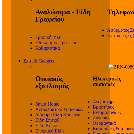
Αναλώσιμα - Είδη
Τηλεφων
Γραφείου
Ασύρματες Σ
Επιτραπέζιες
Γραφική Ύλη
Εξοπλισμός Γραφείου
Καθαριστικά
Σπίτι & Gadgets
Οικιακός
Ηλεκτρικές
συσκευές
εξοπλισμός
Ανεμιστήρες
Smart Home
Βραστήρες
Ανταλλακτικά Συσκευών
Εντομοπαγίδες
Διάφορα Είδη Κουζίνας
Ζυγαριές
Είδη Σπιτιού
Θερμαντικά
Είδη Κήπου
Καφετιέρες & μπρίκι
Εποχιακά Είδη
Συσκευές ψησίματος