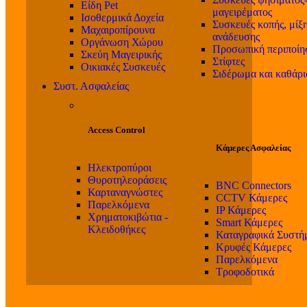
Είδη Pet
μαγειρέματος
Ισοθερμικά Δοχεία
Συσκευές κοπής, μίξη
Μαχαιροπίρουνα
ανάδευσης
Οργάνωση Χώρου
Προσωπική περιποίη
Σκεύη Μαγειρικής
Στίφτες
Οικιακές Συσκευές
Σιδέρωμα και καθάρ
Συστ. Ασφαλείας
Access Control
Κάμερες Ασφαλείας
Ηλεκτροπύροι
Θυροτηλεοράσεις
BNC Connectors
Καρταναγνώστες
CCTV Κάμερες
Παρελκόμενα
IP Κάμερες
Χρηματοκιβώτια -
Smart Κάμερες
Κλειδοθήκες
Καταγραφικά Συστή
Κρυφές Κάμερες
Παρελκόμενα
Τροφοδοτικά