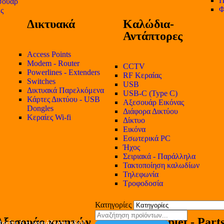
Π
σουάρ
Φ
ες
Δικτυακά
Καλώδια-
Αντάπτορες
Access Points
Modem - Router
CCTV
Powerlines - Extenders
RF Κεραίας
Switches
USB
Δικτυακά Παρελκόμενα
USB-C (Type C)
Κάρτες Δικτύου - USB
Αξεσουάρ Εικόνας
Dongles
Διάφορα Δικτύου
Κεραίες Wi-fi
Δίκτυο
Εικόνα
Εσωτερικά PC
Ήχος
Σειριακά - Παράλληλα
Τακτοποίηση καλωδίων
Τηλεφωνία
Τροφοδοσία
Κατηγορίες
Αξεσουάρ κινητών
Tablet - Part
ρείτε ό,τι χρειάζεστε εδώ!