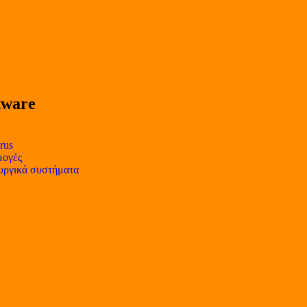
tware
rus
ογές
υργικά συστήματα