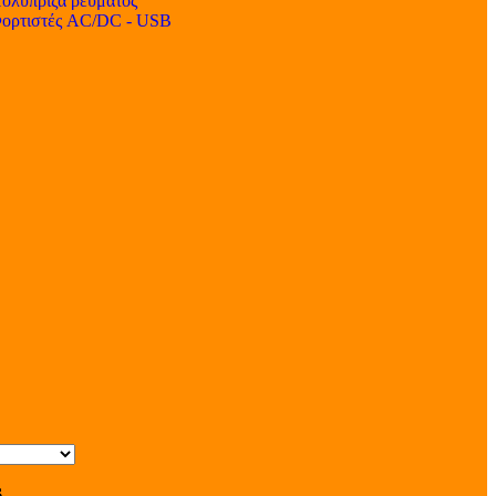
ολύπριζα ρεύματος
ορτιστές AC/DC - USB
s