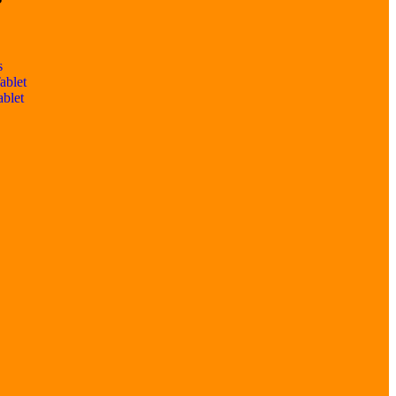
s
ablet
ablet