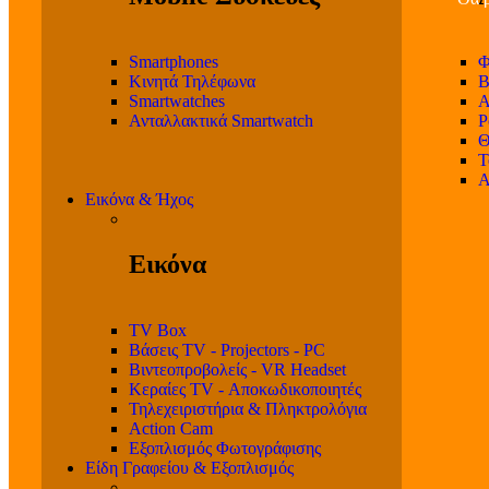
Smartphones
Φ
Κινητά Τηλέφωνα
Β
Smartwatches
Α
Ανταλλακτικά Smartwatch
P
Θ
T
Α
Εικόνα & Ήχος
Εικόνα
TV Box
Βάσεις TV - Projectors - PC
Βιντεοπροβολείς - VR Headset
Κεραίες TV - Αποκωδικοποιητές
Τηλεχειριστήρια & Πληκτρολόγια
Action Cam
Εξοπλισμός Φωτογράφισης
Είδη Γραφείου & Εξοπλισμός