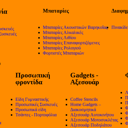
ία
Μπαταρίες
Διαφημ
Μπαταρίες Ακουστικών Βαρηκοΐας
Πινακίδ
υσκευές
Μπαταρίες Αλκαλικές
 Συσκευές
Μπαταρίες Λιθίου
Μπαταρίες Επαναφορτιζόμενες
Μπαταρίες Ρολογιού
Φορτιστές Μπαταριών
Προσωπική
Gadgets -
φροντίδα
Αξεσουάρ
Λ
Π
Είδη Γυμναστικής
Coffee Stencils
Π
Προσωπικές Συσκευές
Home Gadgets –
Φ
Προσωπικά είδη
Διακοσμητικά
Φ
Τσάντες - Πορτοφόλια
Αξεσουάρ Αυτοκινήτου
Φ
Αξεσουάρ Μοτοσυκλέτας
α
Φ
Αξεσουάρ Ποδηλάτου
-