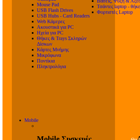
Βάσεις, Ψύξη & Αξε
Mouse Pad
Τσάντες laptop - θήκ
USB Flash Drives
Φορτιστές Laptop
USB Hubs - Card Readers
Web Κάμερες
Ακουστικά για PC
Ηχεία για PC
Θήκες & Trays Σκληρών
Δίσκων
Κάρτες Μνήμης
Μικρόφωνα
Ποντίκια
Πληκτρολόγια
Mobile
Mobile Συσκευές
Θα β