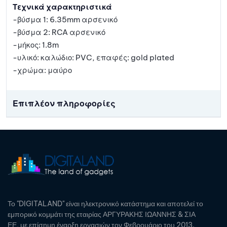
Τεχνικά χαρακτηριστικά
-βύσμα 1: 6.35mm αρσενικό
-βύσμα 2: RCA αρσενικό
-μήκος: 1.8m
-υλικό: καλώδιο: PVC, επαφές: gold plated
-χρώμα: μαύρο
Επιπλέον πληροφορίες
Το "DIGITALAND" είναι ηλεκτρονικό κατάστημα και αποτελεί το
εμπορικό κομμάτι της εταιρίας ΑΡΓΥΡΑΚΗΣ ΙΩΑΝΝΗΣ & ΣΙΑ
ΕΕ, με επίσημη έναρξη εργασιών τον Φεβρουάριο του 2013.