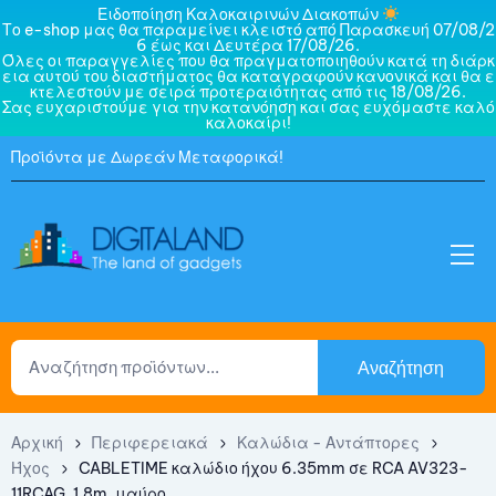
Ειδοποίηση Καλοκαιρινών Διακοπών
Το e-shop μας θα παραμείνει κλειστό από Παρασκευή 07/08/2
6 έως και Δευτέρα 17/08/26.
Όλες οι παραγγελίες που θα πραγματοποιηθούν κατά τη διάρκ
εια αυτού του διαστήματος θα καταγραφούν κανονικά και θα ε
κτελεστούν με σειρά προτεραιότητας από τις 18/08/26.
Σας ευχαριστούμε για την κατανόηση και σας ευχόμαστε καλό
καλοκαίρι!
Προϊόντα με Δωρεάν Μεταφορικά!
Αναζήτηση
Αρχική
Περιφερειακά
Καλώδια - Αντάπτορες
Ήχος
CABLETIME καλώδιο ήχου 6.35mm σε RCA AV323-
11RCAG, 1.8m, μαύρο