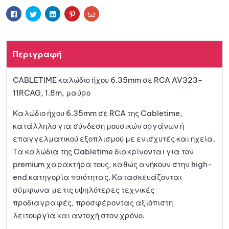
e
ήκη
r
Facebook
Twitter
Linkedin
Pinterest
Email
n
a
στη
t
Περιγραφή
i
λίστα
v
CABLETIME καλώδιο ήχου 6.35mm σε RCA AV323-
e
αγαπη
11RCAG, 1.8m, μαύρο
:
μένων
Καλώδιο ήχου 6.35mm σε RCA της Cabletime,
κατάλληλο για σύνδεση μουσικών οργάνων ή
επαγγελματικού εξοπλισμού με ενισχυτές και ηχεία.
Τα καλώδια της Cabletime διακρίνονται για τον
premium χαρακτήρα τους, καθώς ανήκουν στην high-
end κατηγορία ποιότητας. Κατασκευάζονται
σύμφωνα με τις υψηλότερες τεχνικές
προδιαγραφές, προσφέροντας αξιόπιστη
λειτουργία και αντοχή στον χρόνο.