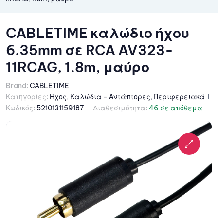
CABLETIME καλώδιο ήχου
6.35mm σε RCA AV323-
11RCAG, 1.8m, μαύρο
Brand:
CABLETIME
Κατηγορίες:
Ήχος
,
Καλώδια - Αντάπτορες
,
Περιφερειακά
Κωδικός:
5210131159187
Διαθεσιμότητα:
46 σε απόθεμα