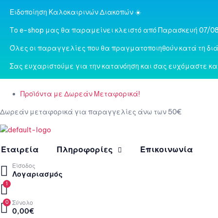
Ειδοποίηση Καλοκαιρινών Διακοπών ☀️
Το e-shop μας θα παραμείνει κλειστό από Παρασκευή 07/08
Όλες οι παραγγελίες που θα πραγματοποιηθούν κατά τη διά
Σας ευχαριστούμε για την κατανόηση και σας ευχόμαστε κα
Προϊόντα με Δωρεάν Μεταφορικά!
Δωρεάν μεταφορικά για παραγγελίες άνω των 50€
Εταιρεία
Πληροφορίες
Επικοινωνία
Είσοδος
Λογαριασμός
1
0
Σύνολο
0,00
€