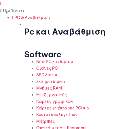
Menu
PC & Αναβάθμιση
Pc και Αναβάθμιση
Software
Νέα PC και laptop
Οθόνες PC
SSD δίσκοι
Σκληροί δίσκοι
Μνήμες RAM
Επεξεργαστές
Κάρτες γραφικών
Κάρτες επέκτασης PCI κ.α
Κουτιά υπολογιστών
Μητρικές
Οπτικά μέσα - Recorders