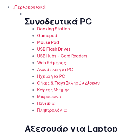
Περιφερειακά
Συνοδευτικά PC
Docking Station
Gamepad
Mouse Pad
USB Flash Drives
USB Hubs - Card Readers
Web Κάμερες
Ακουστικά για PC
Ηχεία για PC
Θήκες & Trays Σκληρών Δίσκων
Κάρτες Μνήμης
Μικρόφωνα
Ποντίκια
Πληκτρολόγια
Αξεσουάρ για Laptop