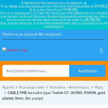
Ειδοποίηση Καλοκαιρινών Διακοπών ☀️
Το e-shop μας θα παραμείνει κλειστό από Παρασκευή 07/08/2
6 έως και Δευτέρα 17/08/26.
Όλες οι παραγγελίες που θα πραγματοποιηθούν κατά τη διάρκ
εια αυτού του διαστήματος θα καταγραφούν κανονικά και θα ε
κτελεστούν με σειρά προτεραιότητας από τις 18/08/26.
Σας ευχαριστούμε για την κατανόηση και σας ευχόμαστε καλό
καλοκαίρι!
Προϊόντα με Δωρεάν Μεταφορικά!
Αναζήτηση
Αρχική
Περιφερειακά
Καλώδια - Αντάπτορες
Ήχος
CABLETIME καλώδιο ήχου Toslink CT-AV380-P04GN, gold
plated, 5mm, 3m, μαύρο