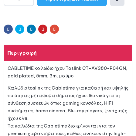
A
l
Προσθ
t
e
ήκη
r
Facebook
Twitter
Linkedin
Pinterest
Email
n
a
στη
t
Περιγραφή
i
λίστα
v
CABLETIME καλώδιο ήχου Toslink CT-AV380-P04GN,
e
αγαπη
gold plated, 5mm, 3m, μαύρο
:
μένων
Καλώδιο toslink της Cabletime για καθαρή και υψηλής
ποιότητας μεταφορά σήματος ήχου. Ιδανικό για τη
σύνδεση συσκευών όπως gaming κονσόλες, HiFi
συστήματα, home cinema, Blu-ray players, ενισχυτές
ήχου κλπ.
Τα καλώδια της Cabletime διακρίνονται για τον
premium χαρακτήρα τους, καθώς ανήκουν στην high-