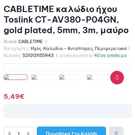
CABLETIME καλώδιο ήχου
Toslink CT-AV380-P04GN,
gold plated, 5mm, 3m, μαύρο
Brand:
CABLETIME
Κατηγορίες:
Ήχος
,
Καλώδια - Αντάπτορες
,
Περιφερειακά
Κωδικός:
5210131155943
Διαθεσιμότητα:
40 σε απόθεμα
🔍
5,49
€
Προσθήκη Στο Καλάθι