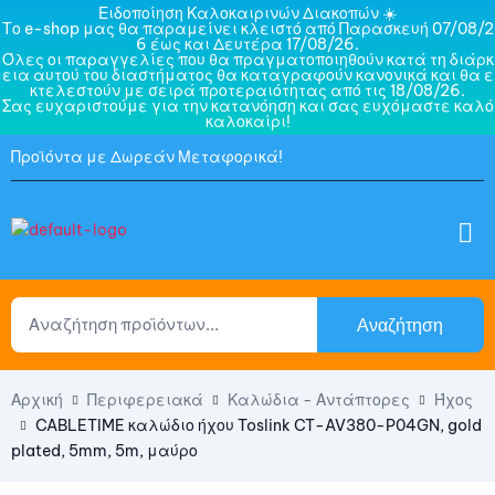
Ειδοποίηση Καλοκαιρινών Διακοπών ☀️
Το e-shop μας θα παραμείνει κλειστό από Παρασκευή 07/08/2
6 έως και Δευτέρα 17/08/26.
Όλες οι παραγγελίες που θα πραγματοποιηθούν κατά τη διάρκ
εια αυτού του διαστήματος θα καταγραφούν κανονικά και θα ε
κτελεστούν με σειρά προτεραιότητας από τις 18/08/26.
Σας ευχαριστούμε για την κατανόηση και σας ευχόμαστε καλό
καλοκαίρι!
Προϊόντα με Δωρεάν Μεταφορικά!
Αναζήτηση
Αρχική
Περιφερειακά
Καλώδια - Αντάπτορες
Ήχος
CABLETIME καλώδιο ήχου Toslink CT-AV380-P04GN, gold
plated, 5mm, 5m, μαύρο