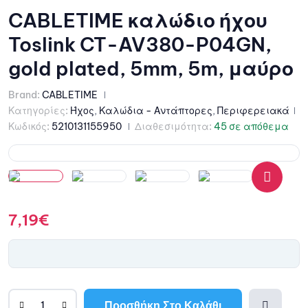
CABLETIME καλώδιο ήχου
Toslink CT-AV380-P04GN,
gold plated, 5mm, 5m, μαύρο
Brand:
CABLETIME
Κατηγορίες:
Ήχος
,
Καλώδια - Αντάπτορες
,
Περιφερειακά
Κωδικός:
5210131155950
Διαθεσιμότητα:
45 σε απόθεμα
🔍
7,19
€
Προσθήκη Στο Καλάθι