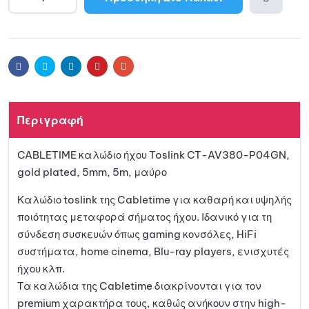
A
l
Προσθ
t
e
ήκη
r
Facebook
Twitter
Linkedin
Pinterest
Email
n
a
στη
t
Περιγραφή
i
λίστα
v
CABLETIME καλώδιο ήχου Toslink CT-AV380-P04GN,
e
αγαπη
gold plated, 5mm, 5m, μαύρο
:
μένων
Καλώδιο toslink της Cabletime για καθαρή και υψηλής
ποιότητας μεταφορά σήματος ήχου. Ιδανικό για τη
σύνδεση συσκευών όπως gaming κονσόλες, HiFi
συστήματα, home cinema, Blu-ray players, ενισχυτές
ήχου κλπ.
Τα καλώδια της Cabletime διακρίνονται για τον
premium χαρακτήρα τους, καθώς ανήκουν στην high-