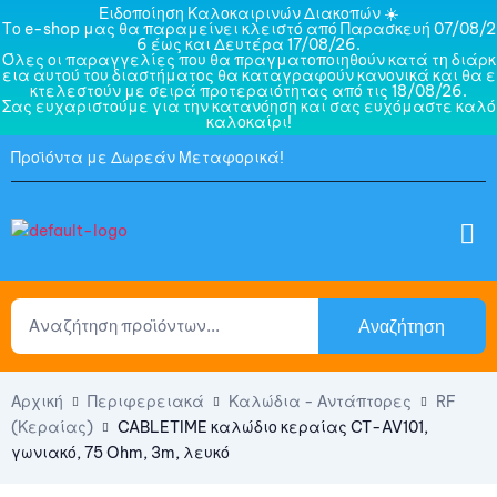
Ειδοποίηση Καλοκαιρινών Διακοπών ☀️
Το e-shop μας θα παραμείνει κλειστό από Παρασκευή 07/08/2
6 έως και Δευτέρα 17/08/26.
Όλες οι παραγγελίες που θα πραγματοποιηθούν κατά τη διάρκ
εια αυτού του διαστήματος θα καταγραφούν κανονικά και θα ε
κτελεστούν με σειρά προτεραιότητας από τις 18/08/26.
Σας ευχαριστούμε για την κατανόηση και σας ευχόμαστε καλό
καλοκαίρι!
Προϊόντα με Δωρεάν Μεταφορικά!
Αναζήτηση
Αρχική
Περιφερειακά
Καλώδια - Αντάπτορες
RF
(Κεραίας)
CABLETIME καλώδιο κεραίας CT-AV101,
γωνιακό, 75 Ohm, 3m, λευκό