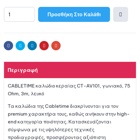
Προσθήκη Στο Καλάθι
Προσθ
ήκη
Facebook
Twitter
Linkedin
Pinterest
Email
στη
Περιγραφή
λίστα
CABLETIME καλώδιο κεραίας CT-AV101, γωνιακό, 75
αγαπη
Ohm, 3m, λευκό
μένων
Τα καλώδια της Cabletime διακρίνονται για τον
premium χαρακτήρα τους, καθώς ανήκουν στην high-
end κατηγορία ποιότητας. Κατασκευάζονται
σύμφωνα με τις υψηλότερες τεχνικές
προδιαγραφές, προσφέροντας αξιόπιστη