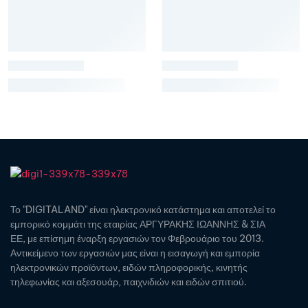
Το "DIGITALAND" είναι ηλεκτρονικό κατάστημα και αποτελεί το
εμπορικό κομμάτι της εταιρίας ΑΡΓΥΡΑΚΗΣ ΙΩΑΝΝΗΣ & ΣΙΑ
ΕΕ, με επίσημη έναρξη εργασιών τον Φεβρουάριο του 2013.
Αντικείμενο των εργασιών μας είναι η εισαγωγή και εμπορία
ηλεκτρονικών προϊόντων, ειδών πληροφορικής, κινητής
τηλεφωνίας και αξεσουάρ, παιχνιδιών και ειδών σπιτιού.