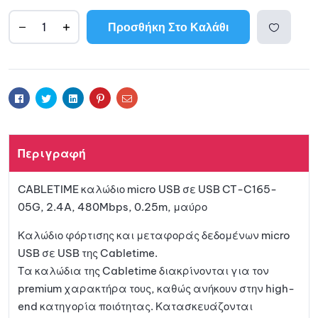
Προσθήκη Στο Καλάθι
A
l
Προσθ
t
e
ήκη
r
Facebook
Twitter
Linkedin
Pinterest
Email
n
a
στη
t
Περιγραφή
i
λίστα
v
CABLETIME καλώδιο micro USB σε USB CT-C165-
e
αγαπη
05G, 2.4A, 480Mbps, 0.25m, μαύρο
:
μένων
Καλώδιο φόρτισης και μεταφοράς δεδομένων micro
USB σε USB της Cabletime.
Τα καλώδια της Cabletime διακρίνονται για τον
premium χαρακτήρα τους, καθώς ανήκουν στην high-
end κατηγορία ποιότητας. Κατασκευάζονται