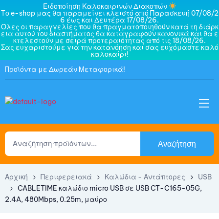
Ειδοποίηση Καλοκαιρινών Διακοπών
Το e-shop μας θα παραμείνει κλειστό από Παρασκευή 07/08/2
6 έως και Δευτέρα 17/08/26.
Όλες οι παραγγελίες που θα πραγματοποιηθούν κατά τη διάρκ
εια αυτού του διαστήματος θα καταγραφούν κανονικά και θα ε
κτελεστούν με σειρά προτεραιότητας από τις 18/08/26.
Σας ευχαριστούμε για την κατανόηση και σας ευχόμαστε καλό
καλοκαίρι!
Προϊόντα με Δωρεάν Μεταφορικά!
Αναζήτηση
Αρχική
Περιφερειακά
Καλώδια - Αντάπτορες
USB
CABLETIME καλώδιο micro USB σε USB CT-C165-05G,
2.4A, 480Mbps, 0.25m, μαύρο