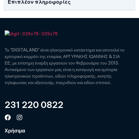
Επιπλέον πληροφορίες
Το "DIGITALAND" είναι ηλεκτρονικό κατάστημα και αποτελεί το
εμπορικό κομμάτι της εταιρίας ΑΡΓΥΡΑΚΗΣ ΙΩΑΝΝΗΣ & ΣΙΑ
ΕΕ, με επίσημη έναρξη εργασιών τον Φεβρουάριο του 2013.
Αντικείμενο των εργασιών μας είναι η εισαγωγή και εμπορία
ηλεκτρονικών προϊόντων, ειδών πληροφορικής, κινητής
τηλεφωνίας και αξεσουάρ, παιχνιδιών και ειδών σπιτιού.
231 220 0822
Χρήσιμα