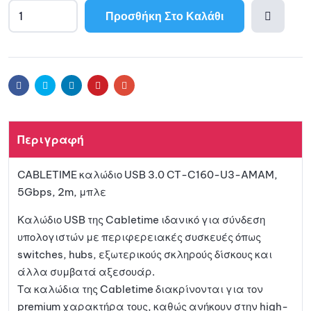
Προσθήκη Στο Καλάθι
A
l
Προσθ
t
e
ήκη
r
Facebook
Twitter
Linkedin
Pinterest
Email
n
a
στη
t
Περιγραφή
i
λίστα
v
CABLETIME καλώδιο USB 3.0 CT-C160-U3-AMAM,
e
αγαπη
5Gbps, 2m, μπλε
:
μένων
Καλώδιο USB της Cabletime ιδανικό για σύνδεση
υπολογιστών με περιφερειακές συσκευές όπως
switches, hubs, εξωτερικούς σκληρούς δίσκους και
άλλα συμβατά αξεσουάρ.
Τα καλώδια της Cabletime διακρίνονται για τον
premium χαρακτήρα τους, καθώς ανήκουν στην high-