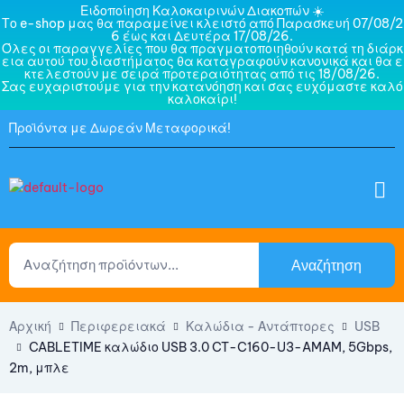
Ειδοποίηση Καλοκαιρινών Διακοπών ☀️
Το e-shop μας θα παραμείνει κλειστό από Παρασκευή 07/08/2
6 έως και Δευτέρα 17/08/26.
Όλες οι παραγγελίες που θα πραγματοποιηθούν κατά τη διάρκ
εια αυτού του διαστήματος θα καταγραφούν κανονικά και θα ε
κτελεστούν με σειρά προτεραιότητας από τις 18/08/26.
Σας ευχαριστούμε για την κατανόηση και σας ευχόμαστε καλό
καλοκαίρι!
Προϊόντα με Δωρεάν Μεταφορικά!
Αναζήτηση
Αρχική
Περιφερειακά
Καλώδια - Αντάπτορες
USB
CABLETIME καλώδιο USB 3.0 CT-C160-U3-AMAM, 5Gbps,
2m, μπλε