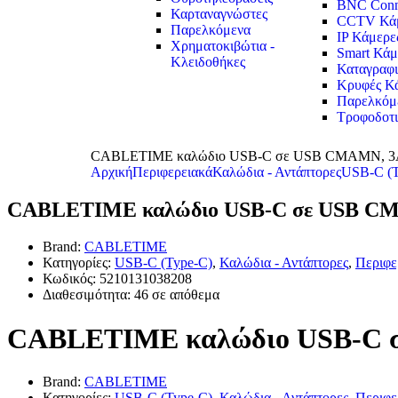
BNC Conn
Καρταναγνώστες
CCTV Κάμ
Παρελκόμενα
IP Κάμερε
Χρηματοκιβώτια -
Smart Κάμ
Κλειδοθήκες
Καταγραφι
Κρυφές Κ
Παρελκόμ
Τροφοδοτ
CABLETIME καλώδιο USB-C σε USB CMAMN, 3A,
Αρχική
Περιφερειακά
Καλώδια - Αντάπτορες
USB-C (T
CABLETIME καλώδιο USB-C σε USB CMA
Brand:
CABLETIME
Κατηγορίες:
USB-C (Type-C)
,
Καλώδια - Αντάπτορες
,
Περιφε
Κωδικός:
5210131038208
Διαθεσιμότητα:
46 σε απόθεμα
CABLETIME καλώδιο USB-C σ
Brand:
CABLETIME
Κατηγορίες:
USB-C (Type-C)
,
Καλώδια - Αντάπτορες
,
Περιφε