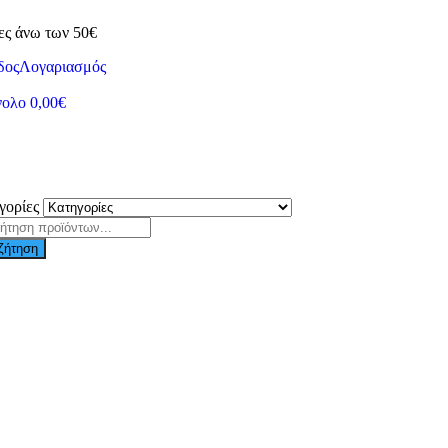
ες άνω των 50€
δος
Λογαριασμός
νολο
0,00
€
γορίες
ζήτηση