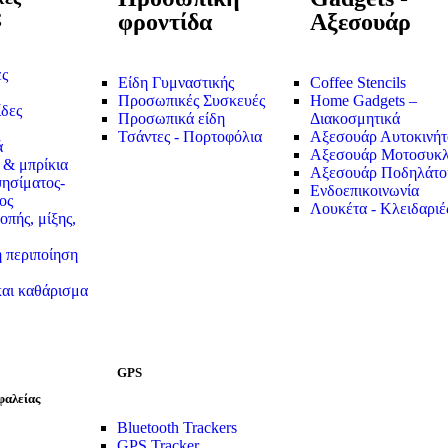
ς
φροντίδα
Αξεσουάρ
ες
Είδη Γυμναστικής
Coffee Stencils
Προσωπικές Συσκευές
Home Gadgets –
δες
Προσωπικά είδη
Διακοσμητικά
Τσάντες - Πορτοφόλια
Αξεσουάρ Αυτοκινήτ
ά
Αξεσουάρ Μοτοσυκλ
 & μπρίκια
Αξεσουάρ Ποδηλάτο
ησίματος-
Ενδοεπικοινωνία
ος
Λουκέτα - Κλειδαριέ
οπής, μίξης,
 περιποίηση
αι καθάρισμα
GPS
φαλείας
Bluetooth Trackers
GPS Tracker