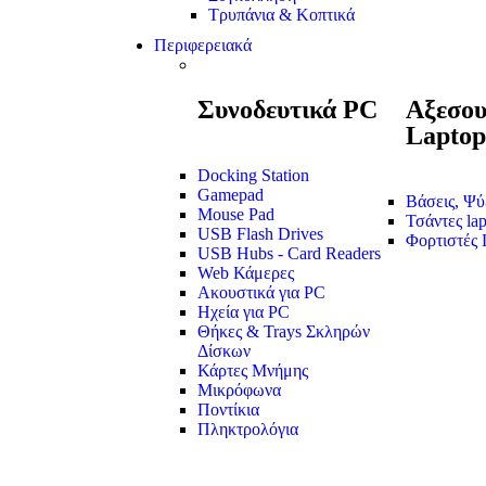
Τρυπάνια & Κοπτικά
Περιφερειακά
Συνοδευτικά PC
Αξεσου
Laptop
Docking Station
Gamepad
Βάσεις, Ψ
Mouse Pad
Τσάντες lap
USB Flash Drives
Φορτιστές 
USB Hubs - Card Readers
Web Κάμερες
Ακουστικά για PC
Ηχεία για PC
Θήκες & Trays Σκληρών
Δίσκων
Κάρτες Μνήμης
Μικρόφωνα
Ποντίκια
Πληκτρολόγια