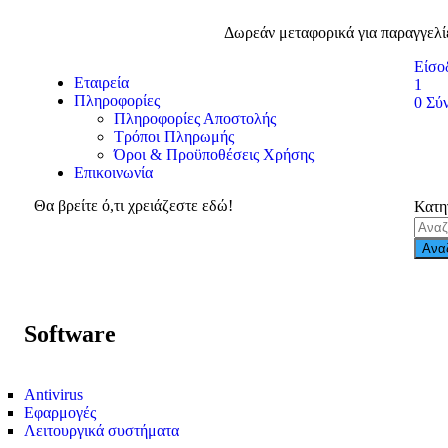
Δωρεάν μεταφορικά για παραγγελί
Είσο
Εταιρεία
1
Πληροφορίες
0
Σύ
Πληροφορίες Αποστολής
Τρόποι Πληρωμής
Όροι & Προϋποθέσεις Χρήσης
Επικοινωνία
Θα βρείτε ό,τι χρειάζεστε εδώ!
Κατη
Ανα
Software
Antivirus
Εφαρμογές
Λειτουργικά συστήματα