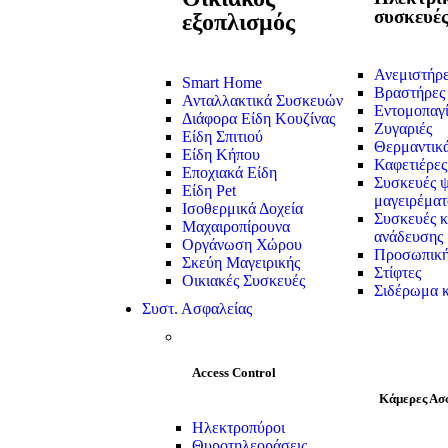
συσκευέ
εξοπλισμός
Ανεμιστήρ
Smart Home
Βραστήρες
Ανταλλακτικά Συσκευών
Εντομοπαγί
Διάφορα Είδη Κουζίνας
Ζυγαριές
Είδη Σπιτιού
Θερμαντικ
Είδη Κήπου
Καφετιέρες
Εποχιακά Είδη
Συσκευές ψ
Είδη Pet
μαγειρέματ
Ισοθερμικά Δοχεία
Συσκευές κ
Μαχαιροπίρουνα
ανάδευσης
Οργάνωση Χώρου
Προσωπική
Σκεύη Μαγειρικής
Στίφτες
Οικιακές Συσκευές
Σιδέρωμα κ
Συστ. Ασφαλείας
Access Control
Κάμερες Ασ
Ηλεκτροπύροι
Θυροτηλεοράσεις