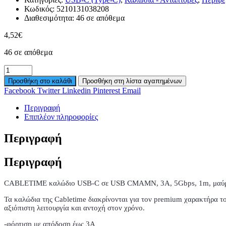
Κωδικός:
5210131038208
Διαθεσιμότητα:
46 σε απόθεμα
4,52
€
46 σε απόθεμα
Προσθήκη στο καλάθι
Προσθήκη στη λίστα αγαπημένων
Facebook
Twitter
Linkedin
Pinterest
Email
Περιγραφή
Επιπλέον πληροφορίες
Περιγραφή
Περιγραφή
CABLETIME καλώδιο USB-C σε USB CMAMN, 3A, 5Gbps, 1m, μαύ
Τα καλώδια της Cabletime διακρίνονται για τον premium χαρακτήρα τ
αξιόπιστη λειτουργία και αντοχή στον χρόνο.
-φόρτιση με απόδοση έως 3A