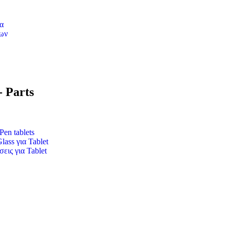
α
ων
- Parts
Pen tablets
ass για Tablet
εις για Tablet