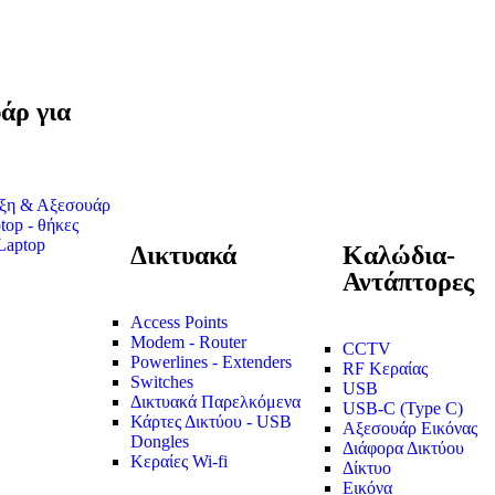
άρ για
ύξη & Αξεσουάρ
top - θήκες
Laptop
Δικτυακά
Καλώδια-
Αντάπτορες
Access Points
Modem - Router
CCTV
Powerlines - Extenders
RF Κεραίας
Switches
USB
Δικτυακά Παρελκόμενα
USB-C (Type C)
Κάρτες Δικτύου - USB
Αξεσουάρ Εικόνας
Dongles
Διάφορα Δικτύου
Κεραίες Wi-fi
Δίκτυο
Εικόνα