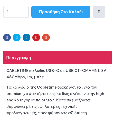
Προσθήκη Στο Καλάθι
Προσθ
ήκη
Facebook
Twitter
Linkedin
Pinterest
Email
στη
Περιγραφή
λίστα
CABLETIME καλώδιο USB-C σε USB CT-CMAMN1, 3A,
αγαπη
480Mbps, 1m, μπλε
μένων
Τα καλώδια της Cabletime διακρίνονται για τον
premium χαρακτήρα τους, καθώς ανήκουν στην high-
end κατηγορία ποιότητας. Κατασκευάζονται
σύμφωνα με τις υψηλότερες τεχνικές
προδιαγραφές, προσφέροντας αξιόπιστη