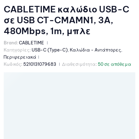
CABLETIME καλώδιο USB-C
σε USB CT-CMAMN1, 3A,
480Mbps, 1m, μπλε
Brand:
CABLETIME
Κατηγορίες:
USB-C (Type-C)
,
Καλώδια - Αντάπτορες
,
Περιφερειακά
Κωδικός:
5210131079683
Διαθεσιμότητα:
50 σε απόθεμα