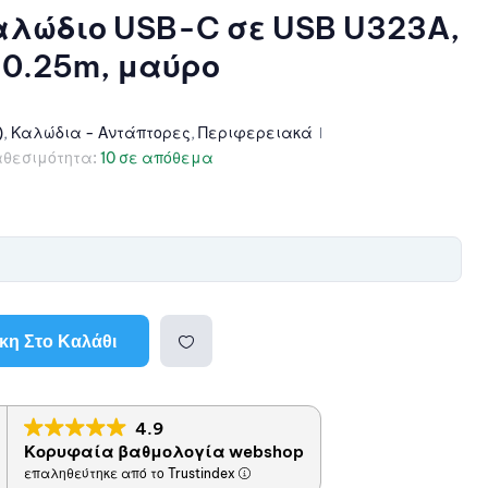
λώδιο USB-C σε USB U323A,
 0.25m, μαύρο
)
,
Καλώδια - Αντάπτορες
,
Περιφερειακά
αθεσιμότητα:
10 σε απόθεμα
η Στο Καλάθι
Προσθ
4.9
ήκη
Κορυφαία βαθμολογία webshop
επαληθεύτηκε από το Trustindex