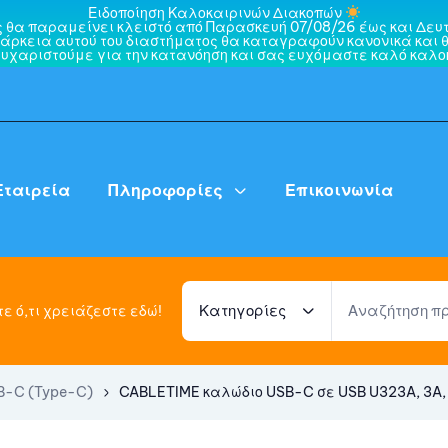
Ειδοποίηση Καλοκαιρινών Διακοπών
ς θα παραμείνει κλειστό από Παρασκευή 07/08/26 έως και Δευτ
άρκεια αυτού του διαστήματος θα καταγραφούν κανονικά και θ
ευχαριστούμε για την κατανόηση και σας ευχόμαστε καλό καλοκ
Εταιρεία
Πληροφορίες
Επικοινωνία
Κατηγορίες
ε ό,τι χρειάζεστε εδώ!
B-C (Type-C)
CABLETIME καλώδιο USB-C σε USB U323A, 3A,