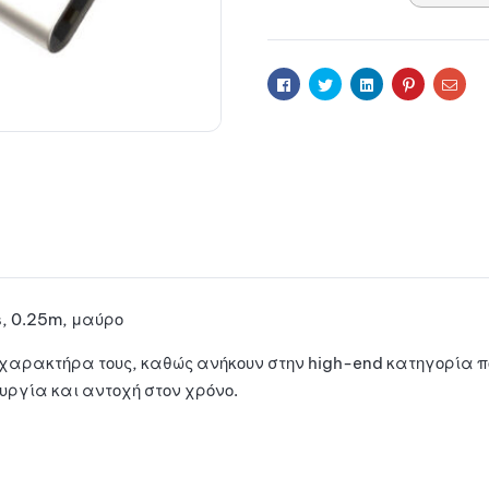
a
t
i
Facebook
Twitter
Linkedin
Pinterest
Ema
v
e
:
, 0.25m, μαύρο
m χαρακτήρα τους, καθώς ανήκουν στην high-end κατηγορία 
ργία και αντοχή στον χρόνο.