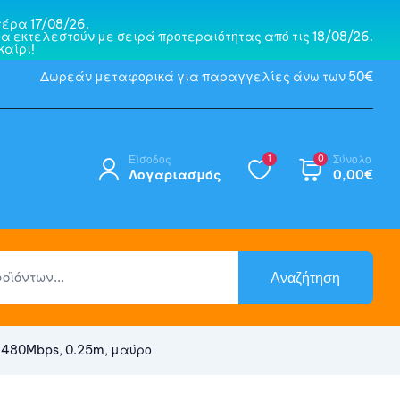
έρα 17/08/26.
α εκτελεστούν με σειρά προτεραιότητας από τις 18/08/26.
αίρι!
Δωρεάν μεταφορικά για παραγγελίες άνω των 50€
Είσοδος
1
0
Σύνολο
Λογαριασμός
0,00
€
Αναζήτηση
 480Mbps, 0.25m, μαύρο