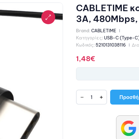
CABLETIME κα
3A, 480Mbps,
Brand:
CABLETIME
Κατηγορίες:
USB-C (Type-C
Κωδικός:
5210131038116
Δι
1,48
€
Προσθήκ
A
l
t
e
r
n