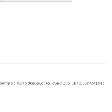
στη
λίστα
il
αγαπη
μένων
ποιότητας. Κατασκευάζονται σύμφωνα με τις υψηλότερες