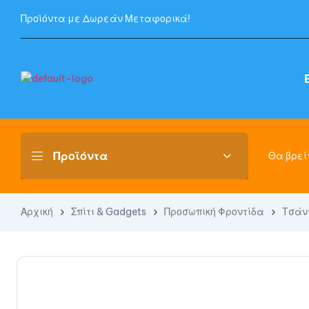
Προϊόντα με Δωρεάν Μεταφορικά!
Θα βρείτ
Αρχική
Σπίτι & Gadgets
Προσωπική Φροντίδα
Τσάν