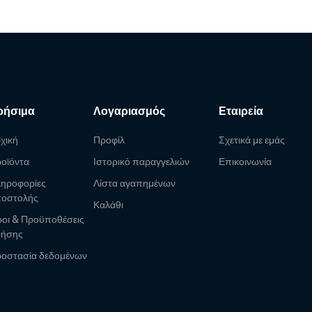
ρήσιμα
Λογαριασμός
Εταιρεία
χική
Προφίλ
Σχετικά με εμάς
οϊόντα
Ιστορικό παραγγελιών
Επικοινωνία
ηροφορίες
Λίστα αγαπημένων
οστολής
Καλάθι
οι & Προϋποθέσεις
ρήσης
οστασία δεδομένων