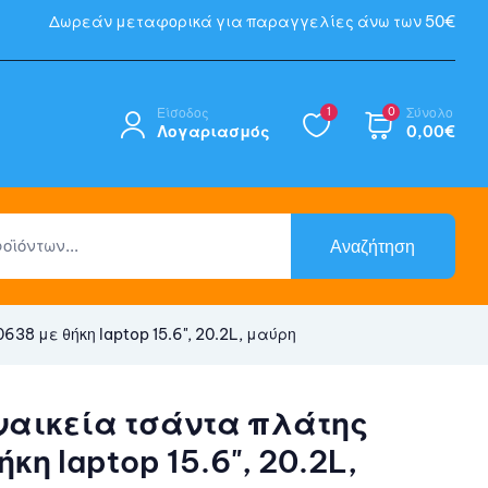
Δωρεάν μεταφορικά για παραγγελίες άνω των 50€
Είσοδος
1
0
Σύνολο
Λογαριασμός
0,00
€
Αναζήτηση
8 με θήκη laptop 15.6", 20.2L, μαύρη
αικεία τσάντα πλάτης
κη laptop 15.6", 20.2L,