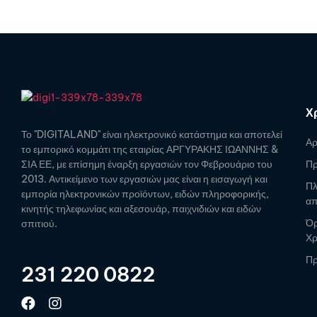
Χ
Το "DIGITALAND" είναι ηλεκτρονικό κατάστημα και αποτελεί
Αρ
το εμπορικό κομμάτι της εταιρίας ΑΡΓΥΡΑΚΗΣ ΙΩΑΝΝΗΣ &
ΣΙΑ ΕΕ, με επίσημη έναρξη εργασιών τον Φεβρουάριο του
Πρ
2013. Αντικείμενο των εργασιών μας είναι η εισαγωγή και
Πλ
εμπορία ηλεκτρονικών προϊόντων, ειδών πληροφορικής,
απ
κινητής τηλεφωνίας και αξεσουάρ, παιχνιδιών και ειδών
Όρ
σπιτιού.
Χ
Πρ
231 220 0822