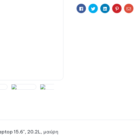
i
Facebook
Twitter
Linkedin
Pinterest
Ema
v
e
:
top 15.6", 20.2L, μαύρη