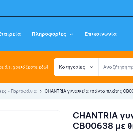
Εταιρεία
Πληροφορίες
Επικοινωνία
Κατηγορίες
ε ό,τι χρειάζεστε εδώ!
τες - Πορτοφόλια
CHANTRIA γυναικεία τσάντα πλάτης CB0063
CHANTRIA γυν
CB00638 με θή