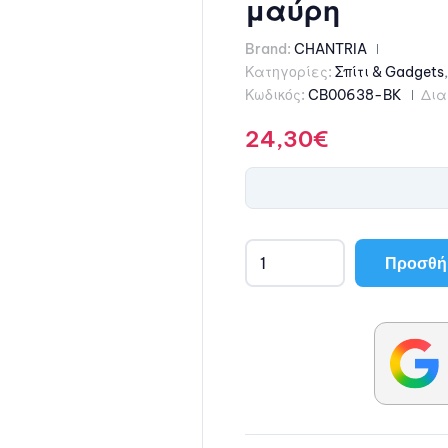
μαύρη
Brand:
CHANTRIA
Κατηγορίες:
Σπίτι & Gadgets
Κωδικός:
CB00638-BK
Δια
24,30
€
Προσθήκ
A
l
t
e
r
n
a
t