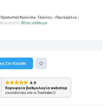
,
Προσωπική Φροντίδα
,
Τσάντες - Πορτοφόλια
θεσιμότητα:
50 σε απόθεμα
η Στο Καλάθι
Προσθ
4.9
ήκη
Κορυφαία βαθμολογία webshop
επαληθεύτηκε από το Trustindex
στη