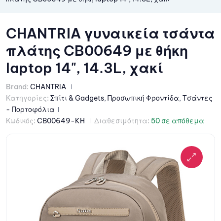
CHANTRIA γυναικεία τσάντα
πλάτης CB00649 με θήκη
laptop 14", 14.3L, χακί
Brand:
CHANTRIA
Κατηγορίες:
Σπίτι & Gadgets
,
Προσωπική Φροντίδα
,
Τσάντες
- Πορτοφόλια
Κωδικός:
CB00649-KH
Διαθεσιμότητα:
50 σε απόθεμα