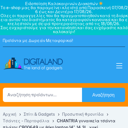
Ειδοποίηση Καλοκαιρινών Διακοπών
Το e-shop μας θα παραμείνει κλειστό από Παρασκευή 07/08/2
6 έως και Δευτέρα 17/08/26.
Όλες οι παραγγελίες που θα πραγματοποιηθούν κατά τη διάρκ
εια αυτού του διαστήματος θα καταγραφούν κανονικά και θα ε
κτελεστούν με σειρά προτεραιότητας από τις 18/08/26.
Σας ευχαριστούμε για την κατανόηση και σας ευχόμαστε καλό
καλοκαίρι!
Προϊόντα με Δωρεάν Μεταφορικά!
Αναζήτηση
Αρχική
Σπίτι & Gadgets
Προσωπική Φροντίδα
Τσάντες - Πορτοφόλια
CHANTRIA γυναικεία τσάντα
πλάτης CB00649 με θήκη laptop 14", 14.3L, χακί