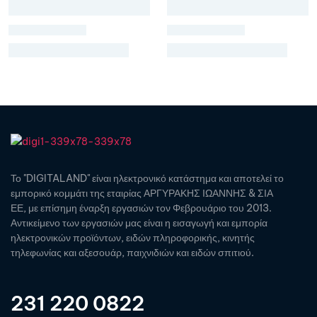
Το "DIGITALAND" είναι ηλεκτρονικό κατάστημα και αποτελεί το
εμπορικό κομμάτι της εταιρίας ΑΡΓΥΡΑΚΗΣ ΙΩΑΝΝΗΣ & ΣΙΑ
ΕΕ, με επίσημη έναρξη εργασιών τον Φεβρουάριο του 2013.
Αντικείμενο των εργασιών μας είναι η εισαγωγή και εμπορία
ηλεκτρονικών προϊόντων, ειδών πληροφορικής, κινητής
τηλεφωνίας και αξεσουάρ, παιχνιδιών και ειδών σπιτιού.
231 220 0822