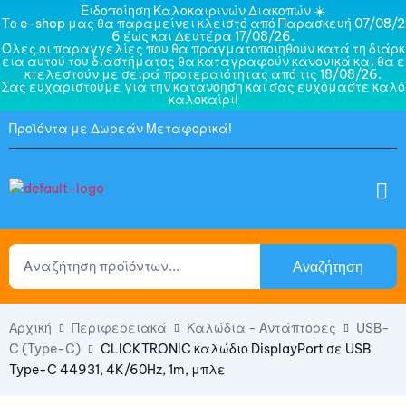
Ειδοποίηση Καλοκαιρινών Διακοπών ☀️
Το e-shop μας θα παραμείνει κλειστό από Παρασκευή 07/08/2
6 έως και Δευτέρα 17/08/26.
Όλες οι παραγγελίες που θα πραγματοποιηθούν κατά τη διάρκ
εια αυτού του διαστήματος θα καταγραφούν κανονικά και θα ε
κτελεστούν με σειρά προτεραιότητας από τις 18/08/26.
Σας ευχαριστούμε για την κατανόηση και σας ευχόμαστε καλό
καλοκαίρι!
Προϊόντα με Δωρεάν Μεταφορικά!
Αναζήτηση
Αρχική
Περιφερειακά
Καλώδια - Αντάπτορες
USB-
C (Type-C)
CLICKTRONIC καλώδιο DisplayPort σε USB
Type-C 44931, 4K/60Hz, 1m, μπλε