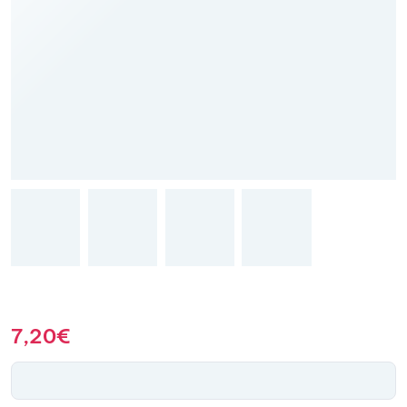
7,20
€