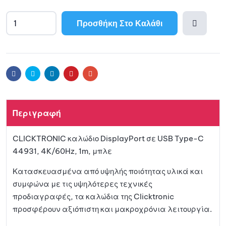
Προσθήκη Στο Καλάθι
Προσθ
ήκη
Facebook
Twitter
Linkedin
Pinterest
Email
στη
Περιγραφή
λίστα
CLICKTRONIC καλώδιο DisplayPort σε USB Type-C
αγαπη
44931, 4K/60Hz, 1m, μπλε
μένων
Κατασκευασμένα από υψηλής ποιότητας υλικά και
συμφώνα με τις υψηλότερες τεχνικές
προδιαγραφές, τα καλώδια της Clicktronic
προσφέρουν αξιόπιστη και μακροχρόνια λειτουργία.