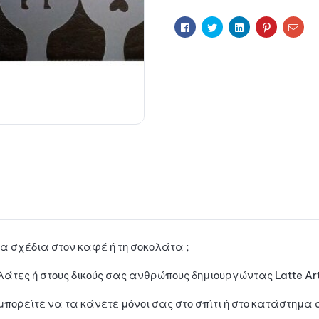
i
Facebook
Twitter
Linkedin
Pinterest
Ema
v
e
:
α σχέδια στον καφέ ή τη σοκολάτα ;
τες ή στους δικούς σας ανθρώπους δημιουργώντας Latte Art
μπορείτε να τα κάνετε μόνοι σας στο σπίτι ή στο κατάστημα 