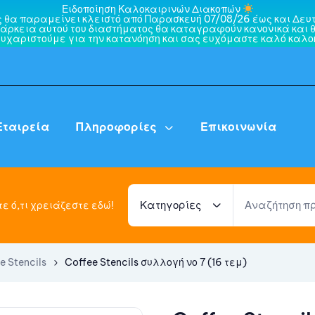
Ειδοποίηση Καλοκαιρινών Διακοπών
ς θα παραμείνει κλειστό από Παρασκευή 07/08/26 έως και Δευτ
άρκεια αυτού του διαστήματος θα καταγραφούν κανονικά και θ
ευχαριστούμε για την κατανόηση και σας ευχόμαστε καλό καλοκ
Εταιρεία
Πληροφορίες
Επικοινωνία
Κατηγορίες
ε ό,τι χρειάζεστε εδώ!
e Stencils
Coffee Stencils συλλογή νο 7 (16 τεμ)