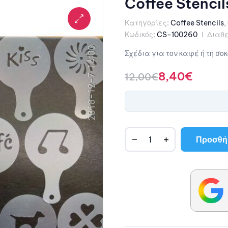
Coffee Stencil
Κατηγορίες:
Coffee Stencils
,
Κωδικός:
CS-100260
Διαθε
Σχέδια για τον καφέ ή τη σο
8,40
€
12,00
€
Προσθήκ
A
l
t
e
r
n
a
t