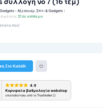
s συλλογή νο 7 (16 τεμ)
Gadgets - Αξεσουάρ
,
Σπίτι & Gadgets
σιμότητα:
21 σε απόθεμα
κολάτα σας!
η Στο Καλάθι
Προσθ
4.9
ήκη
Κορυφαία βαθμολογία webshop
επαληθεύτηκε από το Trustindex
στη