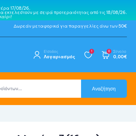
έρα 17/08/26.
α εκτελεστούν με σειρά προτεραιότητας από τις 18/08/26.
αίρι!
Δωρεάν μεταφορικά για παραγγελίες άνω των 50€
Είσοδος
1
0
Σύνολο
Λογαριασμός
0,00
€
Αναζήτηση