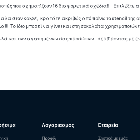
ές που σχηματίζουν 16 διαφορετικά σχέδια!!! Επιλέξτε αυτ
όγαλα στον καφέ, κρατάτε ακριβώς από πάνω το stencil της α
!! Το ίδιο μπορεί να γίνει και στη σοκολάτα χρησιμοποιών
αλλά και των αγαπημένων σας προσώπων…σερβίροντας με ένα
ρήσιμα
Λογαριασμός
Εταιρεία
χική
Προφίλ
Σχετικά με εμάς