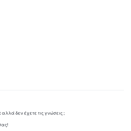
λίστα
il
αγαπη
μένων
 αλλά δεν έχετε τις γνώσεις ;
σας!