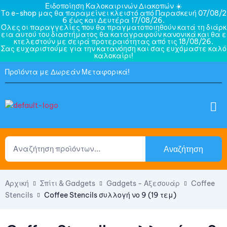
Ειδοποίηση Καλοκαιρινών Διακοπών ☀️
Το e-shop μας θα παραμείνει κλειστό από Παρασκευή 07/08/2
6 έως και Δευτέρα 17/08/26.
Όλες οι παραγγελίες που θα πραγματοποιηθούν κατά τη διάρκ
εια αυτού του διαστήματος θα καταγραφούν κανονικά και θα ε
κτελεστούν με σειρά προτεραιότητας από τις 18/08/26.
Σας ευχαριστούμε για την κατανόηση και σας ευχόμαστε καλό
καλοκαίρι!
Προϊόντα με Δωρεάν Μεταφορικά!
Αναζήτηση
Αρχική
Σπίτι & Gadgets
Gadgets - Αξεσουάρ
Coffee
Stencils
Coffee Stencils συλλογή νο 9 (19 τεμ)