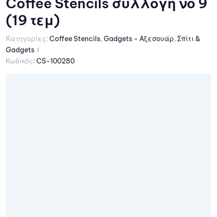
Coffee Stencils συλλογή νο 9
(19 τεμ)
Κατηγορίες:
Coffee Stencils
,
Gadgets - Αξεσουάρ
,
Σπίτι &
Gadgets
Κωδικός:
CS-100280