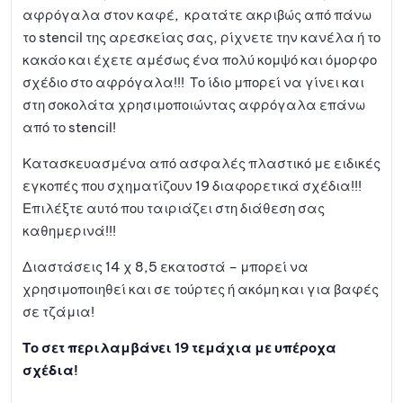
αφρόγαλα στον καφέ, κρατάτε ακριβώς από πάνω
το stencil της αρεσκείας σας, ρίχνετε την κανέλα ή το
κακάο και έχετε αμέσως ένα πολύ κομψό και όμορφο
σχέδιο στο αφρόγαλα!!! Το ίδιο μπορεί να γίνει και
στη σοκολάτα χρησιμοποιώντας αφρόγαλα επάνω
από το stencil!
Κατασκευασμένα από ασφαλές πλαστικό με ειδικές
εγκοπές που σχηματίζουν 19 διαφορετικά σχέδια!!!
Επιλέξτε αυτό που ταιριάζει στη διάθεση σας
καθημερινά!!!
Διαστάσεις 14 χ 8,5 εκατοστά – μπορεί να
χρησιμοποιηθεί και σε τούρτες ή ακόμη και για βαφές
σε τζάμια!
Το σετ περιλαμβάνει 19 τεμάχια με υπέροχα
σχέδια!