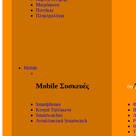
Μικρόφωνα
Ποντίκια
Πληκτρολόγια
Mobile
Mobile Συσκευές
Θα β
Smartphones
Φ
Κινητά Τηλέφωνα
Β
Smartwatches
Α
Ανταλλακτικά Smartwatch
P
Θ
T