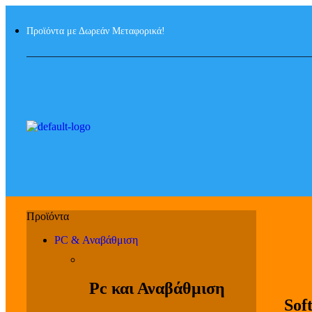
Προϊόντα με Δωρεάν Μεταφορικά!
PC & Αναβάθμιση
Pc και Αναβάθμιση
Sof