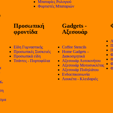
Μπαταρίες Ρολογιού
Φορτιστές Μπαταριών
Προσωπική
Gadgets -
φροντίδα
Αξεσουάρ
Λ
Π
Είδη Γυμναστικής
Coffee Stencils
Π
Προσωπικές Συσκευές
Home Gadgets –
Φ
Προσωπικά είδη
Διακοσμητικά
Φ
Τσάντες - Πορτοφόλια
Αξεσουάρ Αυτοκινήτου
Φ
Αξεσουάρ Μοτοσυκλέτας
α
Φ
Αξεσουάρ Ποδηλάτου
-
Ενδοεπικοινωνία
Λουκέτα - Κλειδαριές
ς,
ση
ισμα