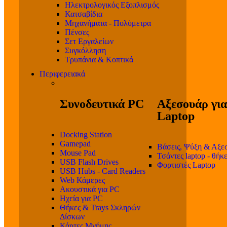
Ηλεκτρολογικός Εξοπλισμός
Κατσαβίδια
Μηχανήματα - Πολύμετρα
Πένσες
Σετ Εργαλείων
Συγκόλληση
Τρυπάνια & Κοπτικά
Περιφερειακά
Συνοδευτικά PC
Αξεσουάρ για
Laptop
Docking Station
Gamepad
Βάσεις, Ψύξη & Αξε
Mouse Pad
Τσάντες laptop - θήκ
USB Flash Drives
Φορτιστές Laptop
USB Hubs - Card Readers
Web Κάμερες
Ακουστικά για PC
Ηχεία για PC
Θήκες & Trays Σκληρών
Δίσκων
Κάρτες Μνήμης