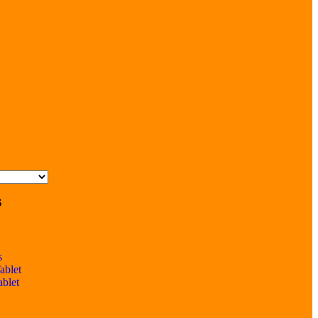
s
s
ablet
ablet