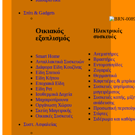
Σπίτι & Gadgets
Οικιακός
Ηλεκτρικές
συσκευές
εξοπλισμός
Ανεμιστήρες
Smart Home
Βραστήρες
Ανταλλακτικά Συσκευών
Εντομοπαγίδες
Διάφορα Είδη Κουζίνας
Ζυγαριές
Είδη Σπιτιού
Θερμαντικά
Είδη Κήπου
Καφετιέρες & μπρίκι
Εποχιακά Είδη
Συσκευές ψησίματος
Είδη Pet
μαγειρέματος
Ισοθερμικά Δοχεία
Συσκευές κοπής, μίξη
Μαχαιροπίρουνα
ανάδευσης
Οργάνωση Χώρου
Προσωπική περιποίη
Σκεύη Μαγειρικής
Στίφτες
Οικιακές Συσκευές
Σιδέρωμα και καθάρ
Συστ. Ασφαλείας