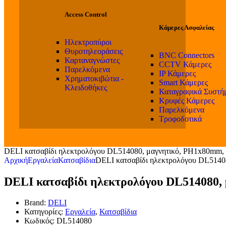
Access Control
Κάμερες Ασφαλείας
Ηλεκτροπύροι
Θυροτηλεοράσεις
BNC Connectors
Καρταναγνώστες
CCTV Κάμερες
Παρελκόμενα
IP Κάμερες
Χρηματοκιβώτια -
Smart Κάμερες
Κλειδοθήκες
Καταγραφικά Συστή
Κρυφές Κάμερες
Παρελκόμενα
Τροφοδοτικά
DELI κατσαβίδι ηλεκτρολόγου DL514080, μαγνητικό, PH1x80mm
Αρχική
Εργαλεία
Κατσαβίδια
DELI κατσαβίδι ηλεκτρολόγου DL514
DELI κατσαβίδι ηλεκτρολόγου DL514080
Brand:
DELI
Κατηγορίες:
Εργαλεία
,
Κατσαβίδια
Κωδικός:
DL514080