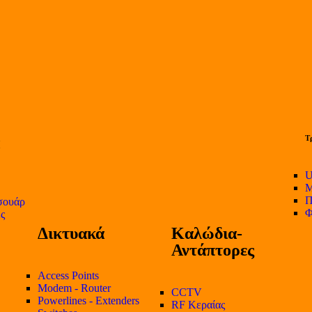
Τ
U
Μ
Π
σουάρ
Φ
ες
Δικτυακά
Καλώδια-
Αντάπτορες
Access Points
Modem - Router
CCTV
Powerlines - Extenders
RF Κεραίας