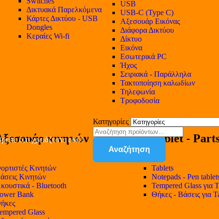
Switches
USB
Δικτυακά Παρελκόμενα
USB-C (Type C)
Κάρτες Δικτύου - USB
Αξεσουάρ Εικόνας
Dongles
Διάφορα Δικτύου
Κεραίες Wi-fi
Δίκτυο
Εικόνα
Εσωτερικά PC
Ήχος
Σειριακά - Παράλληλα
Τακτοποίηση καλωδίων
Τηλεφωνία
Τροφοδοσία
Κατηγορίες
Αξεσουάρ κινητών
Tablet - Part
ρείτε ό,τι χρειάζεστε εδώ!
Αναζήτηση
ορτιστές Κινητών
Tablets
άσεις Κινητών
Notepads - Pen tablet
κουστικά - Bluetooth
Tempered Glass για T
ower Bank
Θήκες - Βάσεις για T
ήκες
empered Glass