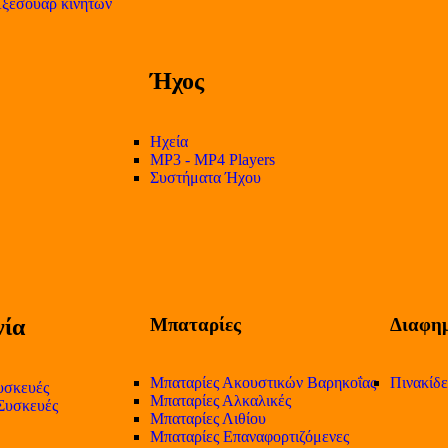
ξεσουάρ κινητών
Ήχος
Ηχεία
MP3 - MP4 Players
Συστήματα Ήχου
ία
Μπαταρίες
Διαφημ
Μπαταρίες Ακουστικών Βαρηκοΐας
Πινακίδ
υσκευές
Μπαταρίες Αλκαλικές
 Συσκευές
Μπαταρίες Λιθίου
Μπαταρίες Επαναφορτιζόμενες