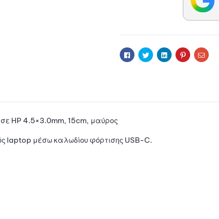
n
a
t
i
Facebook
Twitter
Linkedin
Pinterest
Ema
v
e
:
σε HP 4.5×3.0mm, 15cm, μαύρος
νός laptop μέσω καλωδίου φόρτισης USB-C.