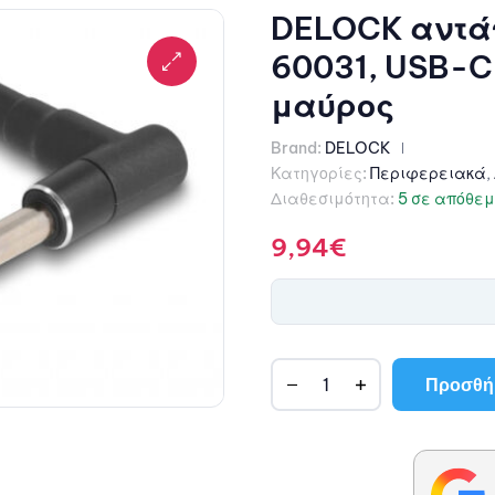
DELOCK αντά
60031, USB-C
μαύρος
Brand:
DELOCK
Κατηγορίες:
Περιφερειακά
,
Διαθεσιμότητα:
5 σε απόθε
9,94
€
Προσθήκ
A
l
t
e
r