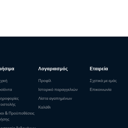
ρήσιμα
Λογαριασμός
Εταιρεία
χική
Προφίλ
Σχετικά με εμάς
οϊόντα
Ιστορικό παραγγελιών
Επικοινωνία
ηροφορίες
Λίστα αγαπημένων
οστολής
Καλάθι
οι & Προϋποθέσεις
ρήσης
οστασία δεδομένων