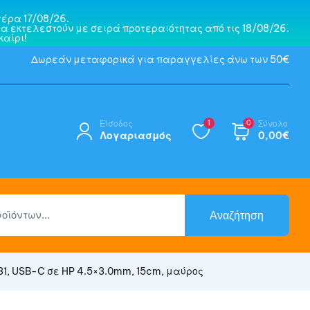
έρα 17/08/26.
α εκτελεστούν με σειρά προτεραιότητας από τις 18/08/26.
αίρι!
Δωρεάν μεταφορικά για παραγγελίες άνω των 50€
Είσοδος
1
0
Σύνολο
Λογαριασμός
0,00
€
Αναζήτηση
1, USB-C σε HP 4.5×3.0mm, 15cm, μαύρος