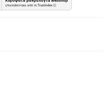
Κορυφαία βαθμολογία webshop
επαληθεύτηκε από το Trustindex
στη
λίστα
il
αγαπη
μένων