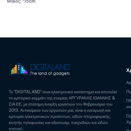
Μήκος: ~15cm
Χ
Αρ
Πρ
Το "DIGITALAND" είναι ηλεκτρονικό κατάστημα και αποτελεί
το εμπορικό κομμάτι της εταιρίας ΑΡΓΥΡΑΚΗΣ ΙΩΑΝΝΗΣ &
Πλ
ΣΙΑ ΕΕ, με επίσημη έναρξη εργασιών τον Φεβρουάριο του
απ
2013. Αντικείμενο των εργασιών μας είναι η εισαγωγή και
Όρ
εμπορία ηλεκτρονικών προϊόντων, ειδών πληροφορικής,
Χ
κινητής τηλεφωνίας και αξεσουάρ, παιχνιδιών και ειδών
σπιτιού.
Πρ