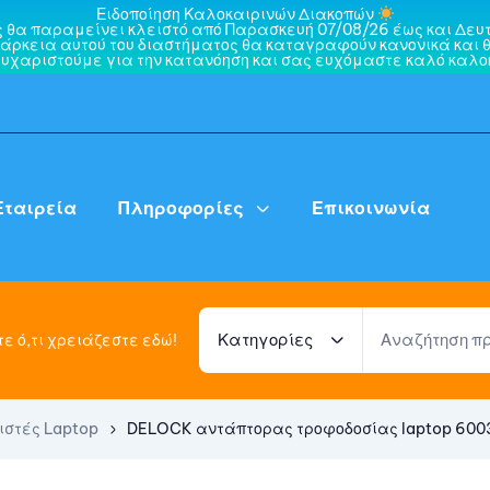
Ειδοποίηση Καλοκαιρινών Διακοπών
ς θα παραμείνει κλειστό από Παρασκευή 07/08/26 έως και Δευτ
άρκεια αυτού του διαστήματος θα καταγραφούν κανονικά και θ
ευχαριστούμε για την κατανόηση και σας ευχόμαστε καλό καλοκ
Εταιρεία
Πληροφορίες
Επικοινωνία
Κατηγορίες
ε ό,τι χρειάζεστε εδώ!
ιστές Laptop
DELOCK αντάπτορας τροφοδοσίας laptop 6003