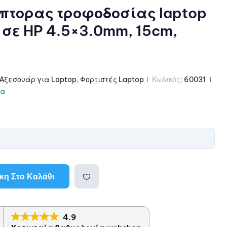
πτορας τροφοδοσίας laptop
 σε HP 4.5×3.0mm, 15cm,
Αξεσουάρ για Laptop
,
Φορτιστές Laptop
Κωδικός:
60031
μα
η Στο Καλάθι
Προσθ
4.9
ήκη