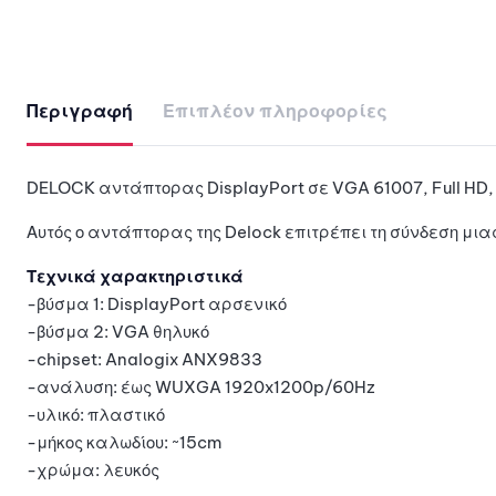
Περιγραφή
Επιπλέον πληροφορίες
DELOCK αντάπτορας DisplayPort σε VGA 61007, Full HD, 
Αυτός ο αντάπτορας της Delock επιτρέπει τη σύνδεση μια
Τεχνικά χαρακτηριστικά
-βύσμα 1: DisplayPort αρσενικό
-βύσμα 2: VGA θηλυκό
-chipset: Analogix ANX9833
-ανάλυση: έως WUXGA 1920x1200p/60Hz
-υλικό: πλαστικό
-μήκος καλωδίου: ~15cm
-χρώμα: λευκός