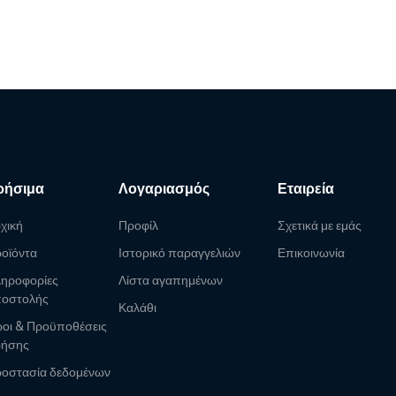
ρήσιμα
Λογαριασμός
Εταιρεία
χική
Προφίλ
Σχετικά με εμάς
οϊόντα
Ιστορικό παραγγελιών
Επικοινωνία
ηροφορίες
Λίστα αγαπημένων
οστολής
Καλάθι
οι & Προϋποθέσεις
ρήσης
οστασία δεδομένων