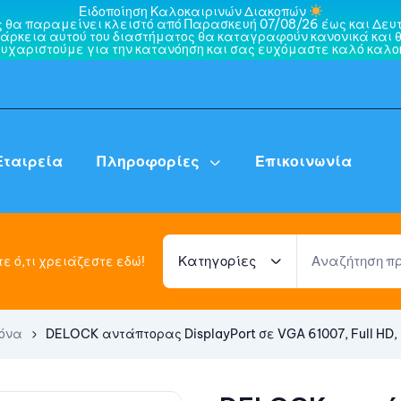
Ειδοποίηση Καλοκαιρινών Διακοπών
ς θα παραμείνει κλειστό από Παρασκευή 07/08/26 έως και Δευτ
άρκεια αυτού του διαστήματος θα καταγραφούν κανονικά και θ
ευχαριστούμε για την κατανόηση και σας ευχόμαστε καλό καλοκ
Εταιρεία
Πληροφορίες
Επικοινωνία
Κατηγορίες
ε ό,τι χρειάζεστε εδώ!
κόνα
DELOCK αντάπτορας DisplayPort σε VGA 61007, Full HD, 