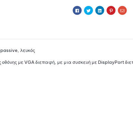
i
Facebook
Twitter
Linkedin
Pinterest
Ema
v
e
:
passive, λευκός
ς οθόνης με VGA διεπαφή, με μια συσκευή με DisplayPort δι