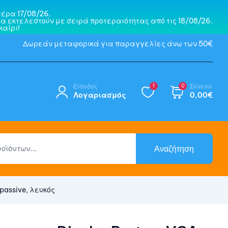
έρα 17/08/26.
α εκτελεστούν με σειρά προτεραιότητας από τις 18/08/26.
αίρι!
Δωρεάν μεταφορικά για παραγγελίες άνω των 50€
Είσοδος
1
0
Σύνολο
Λογαριασμός
0,00
€
Αναζήτηση
passive, λευκός