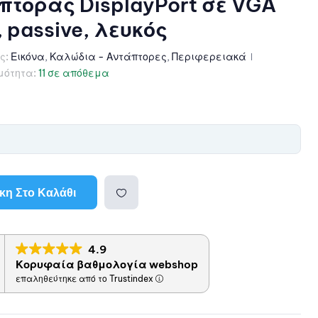
τορας DisplayPort σε VGA
, passive, λευκός
ς:
Εικόνα
,
Καλώδια - Αντάπτορες
,
Περιφερειακά
μότητα:
11 σε απόθεμα
η Στο Καλάθι
Προσθ
4.9
ήκη
Κορυφαία βαθμολογία webshop
επαληθεύτηκε από το Trustindex
στη