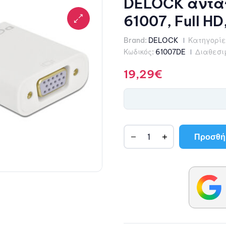
DELOCK αντάπ
61007, Full HD
Brand:
DELOCK
Κατηγορίε
Κωδικός:
61007DE
Διαθεσι
19,29
€
Προσθήκ
A
l
t
e
r
n
a
t