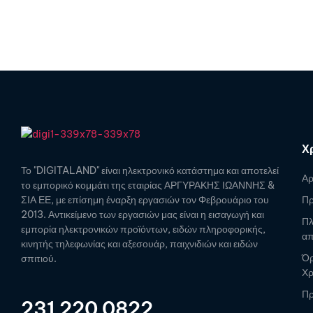
Χ
Το "DIGITALAND" είναι ηλεκτρονικό κατάστημα και αποτελεί
Αρ
το εμπορικό κομμάτι της εταιρίας ΑΡΓΥΡΑΚΗΣ ΙΩΑΝΝΗΣ &
ΣΙΑ ΕΕ, με επίσημη έναρξη εργασιών τον Φεβρουάριο του
Πρ
2013. Αντικείμενο των εργασιών μας είναι η εισαγωγή και
Πλ
εμπορία ηλεκτρονικών προϊόντων, ειδών πληροφορικής,
απ
κινητής τηλεφωνίας και αξεσουάρ, παιχνιδιών και ειδών
Όρ
σπιτιού.
Χ
Πρ
231 220 0822