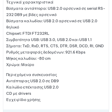
Τεχνικά χαρακτηριστικά
Βύσματα αντάπτορα: USB 2.0 αρσενικό σε serial RS-
232 DB9 με βίδες αρσενικό
Βύσματα καλωδίου: USB 2.0 αρσενικό σε USB 2.0
θηλυκό
Chipset: FTDI FT232RL
Συμβατότητα USB: USB 3.0, USB 2.0 και USB 1.1
Σήματα: TxD, RxD, RTS, CTS, DTR, DSR, DCD, RI, GND
Ρυθμός μεταφοράς δεδομένων: 921.6 Kbps
Μήκος καλωδίου: ~80 cm
Χρώμα: Μαύρο
Περιεχόμενα συσκευασίας
Αντάπτορας USB 2.0 σε DB9
Καλώδιο επέκτασης USB 2.0
CD με drivers
Εγχειρίδιο χρήσης