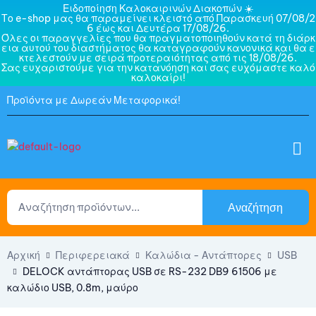
Ειδοποίηση Καλοκαιρινών Διακοπών ☀️
Το e-shop μας θα παραμείνει κλειστό από Παρασκευή 07/08/2
6 έως και Δευτέρα 17/08/26.
Όλες οι παραγγελίες που θα πραγματοποιηθούν κατά τη διάρκ
εια αυτού του διαστήματος θα καταγραφούν κανονικά και θα ε
κτελεστούν με σειρά προτεραιότητας από τις 18/08/26.
Σας ευχαριστούμε για την κατανόηση και σας ευχόμαστε καλό
καλοκαίρι!
Προϊόντα με Δωρεάν Μεταφορικά!
Αναζήτηση
Αρχική
Περιφερειακά
Καλώδια - Αντάπτορες
USB
DELOCK αντάπτορας USB σε RS-232 DB9 61506 με
καλώδιο USB, 0.8m, μαύρο