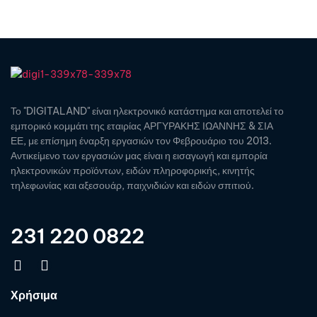
Το "DIGITALAND" είναι ηλεκτρονικό κατάστημα και αποτελεί το
εμπορικό κομμάτι της εταιρίας ΑΡΓΥΡΑΚΗΣ ΙΩΑΝΝΗΣ & ΣΙΑ
ΕΕ, με επίσημη έναρξη εργασιών τον Φεβρουάριο του 2013.
Αντικείμενο των εργασιών μας είναι η εισαγωγή και εμπορία
ηλεκτρονικών προϊόντων, ειδών πληροφορικής, κινητής
τηλεφωνίας και αξεσουάρ, παιχνιδιών και ειδών σπιτιού.
231 220 0822
Χρήσιμα