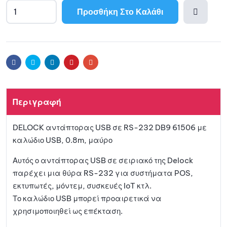
Προσθήκη Στο Καλάθι
Προσθ
ήκη
Facebook
Twitter
Linkedin
Pinterest
Email
στη
Περιγραφή
λίστα
DELOCK αντάπτορας USB σε RS-232 DB9 61506 με
αγαπη
καλώδιο USB, 0.8m, μαύρο
μένων
Αυτός ο αντάπτορας USB σε σειριακό της Delock
παρέχει μια θύρα RS-232 για συστήματα POS,
εκτυπωτές, μόντεμ, συσκευές IoT κτλ.
Το καλώδιο USB μπορεί προαιρετικά να
χρησιμοποιηθεί ως επέκταση.