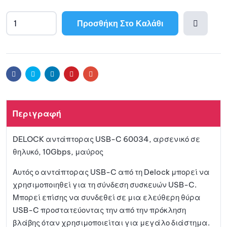
Προσθήκη Στο Καλάθι
A
l
Προσθ
t
e
ήκη
r
Facebook
Twitter
Linkedin
Pinterest
Email
n
a
στη
t
Περιγραφή
i
λίστα
v
DELOCK αντάπτορας USB-C 60034, αρσενικό σε
e
αγαπη
θηλυκό, 10Gbps, μαύρος
:
μένων
Αυτός ο αντάπτορας USB-C από τη Delock μπορεί να
χρησιμοποιηθεί για τη σύνδεση συσκευών USB-C.
Μπορεί επίσης να συνδεθεί σε μια ελεύθερη θύρα
USB-C προστατεύοντας την από την πρόκληση
βλάβης όταν χρησιμοποιείται για μεγάλο διάστημα.