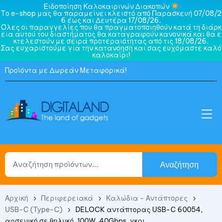
Ειδοποίηση Καλοκαιρινών Διακοπών
Το e-shop μας θα παραμείνει κλειστό από Παρασκευή 07/08/2
6 έως και Δευτέρα 17/08/26.
Όλες οι παραγγελίες που θα πραγματοποιηθούν κατά τη διάρκ
εια αυτού του διαστήματος θα καταγραφούν κανονικά και θα ε
κτελεστούν με σειρά προτεραιότητας από τις 18/08/26.
Σας ευχαριστούμε για την κατανόηση και σας ευχόμαστε καλό
καλοκαίρι!
Προϊόντα με Δωρεάν Μεταφορικά!
Αναζήτηση
Αρχική
Περιφερειακά
Καλώδια - Αντάπτορες
USB-C (Type-C)
DELOCK αντάπτορας USB-C 60054,
αρσενικό σε θηλυκό, 100W, 40Gbps, γκρι