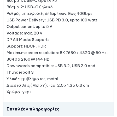
Βύσμα 1: USB-C αρσενικό
Βύσμα 2: USB-C θηλυκό
Ρυθμός μεταφοράς δεδομένων: Έως 40Gbps
USB Power Delivery: USB PD 3.0, up to 100 watt
Output current: up to 5 A
Voltage: max. 20 V
DP Alt Mode: Supports
Support: HDCP, HDR
Maximum screen resolution: 8K 7680 x 4320 @ 60 Hz,
3840 x 2160 @ 144 Hz
Downwards compatible: USB 3.2, USB 2.0 and
Thunderbolt 3
Υλικό περιβλήματος: metal
Διαστάσεις (ΜxΠxΥ): ~ca. 2.0 x 1.3 x 0.8 cm
Χρώμα: γκρι
Επιπλέον πληροφορίες