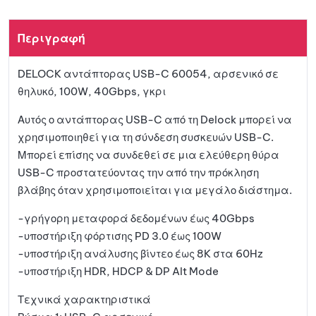
a
στη
t
Περιγραφή
i
λίστα
v
DELOCK αντάπτορας USB-C 60054, αρσενικό σε
e
αγαπη
θηλυκό, 100W, 40Gbps, γκρι
:
μένων
Αυτός ο αντάπτορας USB-C από τη Delock μπορεί να
χρησιμοποιηθεί για τη σύνδεση συσκευών USB-C.
Μπορεί επίσης να συνδεθεί σε μια ελεύθερη θύρα
USB-C προστατεύοντας την από την πρόκληση
βλάβης όταν χρησιμοποιείται για μεγάλο διάστημα.
-γρήγορη μεταφορά δεδομένων έως 40Gbps
-υποστήριξη φόρτισης PD 3.0 έως 100W
-υποστήριξη ανάλυσης βίντεο έως 8K στα 60Hz
-υποστήριξη HDR, HDCP & DP Alt Mode
Τεχνικά χαρακτηριστικά