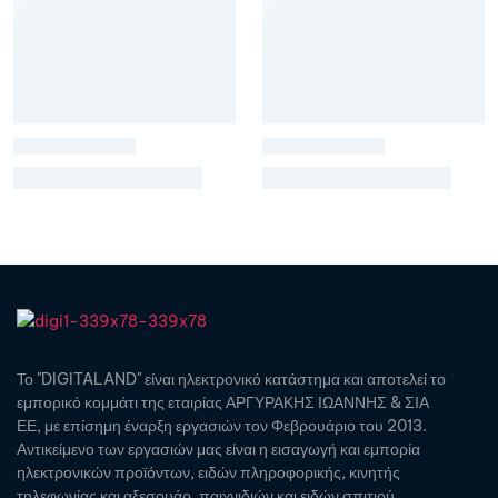
Το "DIGITALAND" είναι ηλεκτρονικό κατάστημα και αποτελεί το
εμπορικό κομμάτι της εταιρίας ΑΡΓΥΡΑΚΗΣ ΙΩΑΝΝΗΣ & ΣΙΑ
ΕΕ, με επίσημη έναρξη εργασιών τον Φεβρουάριο του 2013.
Αντικείμενο των εργασιών μας είναι η εισαγωγή και εμπορία
ηλεκτρονικών προϊόντων, ειδών πληροφορικής, κινητής
τηλεφωνίας και αξεσουάρ, παιχνιδιών και ειδών σπιτιού.