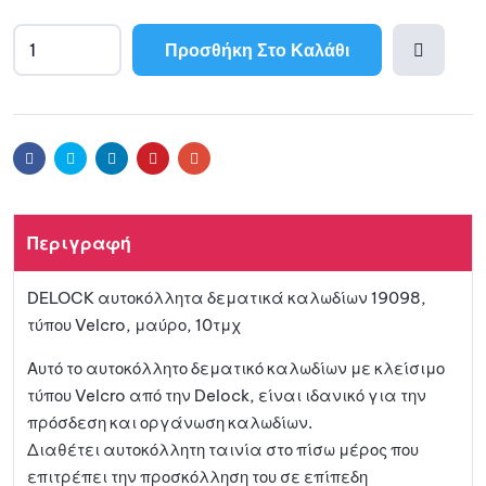
Προσθήκη Στο Καλάθι
A
l
Προσθ
t
e
ήκη
r
Facebook
Twitter
Linkedin
Pinterest
Email
n
a
στη
t
Περιγραφή
i
λίστα
v
DELOCK αυτοκόλλητα δεματικά καλωδίων 19098,
e
αγαπη
τύπου Velcro, μαύρο, 10τμχ
:
μένων
Αυτό το αυτοκόλλητο δεματικό καλωδίων με κλείσιμο
τύπου Velcro από την Delock, είναι ιδανικό για την
πρόσδεση και οργάνωση καλωδίων.
Διαθέτει αυτοκόλλητη ταινία στο πίσω μέρος που
επιτρέπει την προσκόλληση του σε επίπεδη