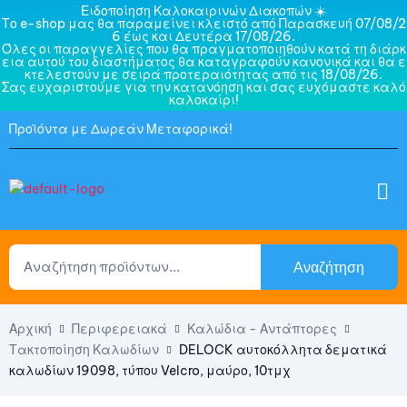
Ειδοποίηση Καλοκαιρινών Διακοπών ☀️
Το e-shop μας θα παραμείνει κλειστό από Παρασκευή 07/08/2
6 έως και Δευτέρα 17/08/26.
Όλες οι παραγγελίες που θα πραγματοποιηθούν κατά τη διάρκ
εια αυτού του διαστήματος θα καταγραφούν κανονικά και θα ε
κτελεστούν με σειρά προτεραιότητας από τις 18/08/26.
Σας ευχαριστούμε για την κατανόηση και σας ευχόμαστε καλό
καλοκαίρι!
Προϊόντα με Δωρεάν Μεταφορικά!
Αναζήτηση
Αρχική
Περιφερειακά
Καλώδια - Αντάπτορες
Τακτοποίηση Καλωδίων
DELOCK αυτοκόλλητα δεματικά
καλωδίων 19098, τύπου Velcro, μαύρο, 10τμχ