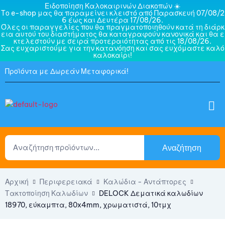
Ειδοποίηση Καλοκαιρινών Διακοπών ☀️
Το e-shop μας θα παραμείνει κλειστό από Παρασκευή 07/08/2
6 έως και Δευτέρα 17/08/26.
Όλες οι παραγγελίες που θα πραγματοποιηθούν κατά τη διάρκ
εια αυτού του διαστήματος θα καταγραφούν κανονικά και θα ε
κτελεστούν με σειρά προτεραιότητας από τις 18/08/26.
Σας ευχαριστούμε για την κατανόηση και σας ευχόμαστε καλό
καλοκαίρι!
Προϊόντα με Δωρεάν Μεταφορικά!
Αναζήτηση
Αρχική
Περιφερειακά
Καλώδια - Αντάπτορες
Τακτοποίηση Καλωδίων
DELOCK Δεματικά καλωδίων
18970, εύκαμπτα, 80x4mm, χρωματιστά, 10τμχ