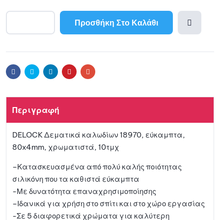
Προσθήκη Στο Καλάθι
Προσθ
ήκη
Facebook
Twitter
Linkedin
Pinterest
Email
στη
Περιγραφή
λίστα
DELOCK Δεματικά καλωδίων 18970, εύκαμπτα,
αγαπη
80x4mm, χρωματιστά, 10τμχ
μένων
–Κατασκευασμένα από πολύ καλής ποιότητας
σιλικόνη που τα καθιστά εύκαμπτα
-Με δυνατότητα επαναχρησιμοποίησης
–Ιδανικά για χρήση στο σπίτι και στο χώρο εργασίας
-Σε 5 διαφορετικά χρώματα για καλύτερη