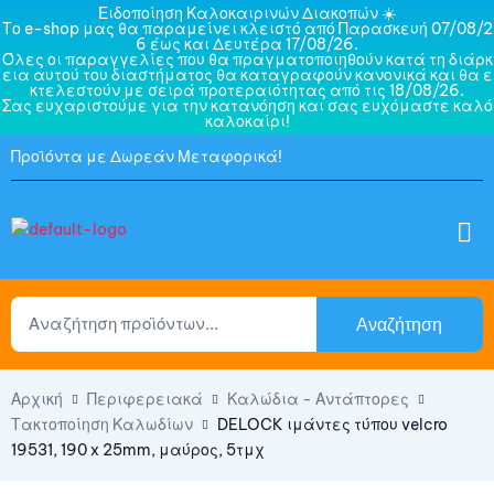
Ειδοποίηση Καλοκαιρινών Διακοπών ☀️
Το e-shop μας θα παραμείνει κλειστό από Παρασκευή 07/08/2
6 έως και Δευτέρα 17/08/26.
Όλες οι παραγγελίες που θα πραγματοποιηθούν κατά τη διάρκ
εια αυτού του διαστήματος θα καταγραφούν κανονικά και θα ε
κτελεστούν με σειρά προτεραιότητας από τις 18/08/26.
Σας ευχαριστούμε για την κατανόηση και σας ευχόμαστε καλό
καλοκαίρι!
Προϊόντα με Δωρεάν Μεταφορικά!
Αναζήτηση
Αρχική
Περιφερειακά
Καλώδια - Αντάπτορες
Τακτοποίηση Καλωδίων
DELOCK ιμάντες τύπου velcro
19531, 190 x 25mm, μαύρος, 5τμχ