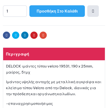
Προσθήκη Στο Καλάθι
Προσθ
ήκη
Facebook
Twitter
Linkedin
Pinterest
Email
στη
Περιγραφή
λίστα
DELOCK ιμάντες τύπου velcro 19531, 190 x 25mm,
αγαπη
μαύρος, 5τμχ
μένων
Ιμάντας υψηλής αντοχής με μεταλλική αγκράφα και
κλείσιμο τύπου Velcro από την Delock, ιδανικός για
την πρόσδεση και οργάνωση καλωδίων.
-επαναχρησιμοποιήσιμος