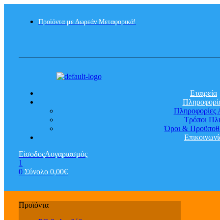
Προϊόντα με Δωρεάν Μεταφορικά!
Εταιρεία
Πληροφορί
Πληροφορίες 
Τρόποι Πλ
Όροι & Προϋποθ
Επικοινωνί
Είσοδος
Λογαριασμός
1
0
Σύνολο
0,00
€
Menu