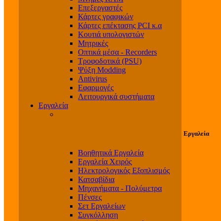
Επεξεργαστές
Κάρτες γραφικών
Κάρτες επέκτασης PCI κ.α
Κουτιά υπολογιστών
Μητρικές
Οπτικά μέσα - Recorders
Τροφοδοτικά (PSU)
Ψύξη Modding
Antivirus
Εφαρμογές
Λειτουργικά συστήματα
Εργαλεία
Εργαλεία
Βοηθητικά Εργαλεία
Εργαλεία Χειρός
Ηλεκτρολογικός Εξοπλισμός
Κατσαβίδια
Μηχανήματα - Πολύμετρα
Πένσες
Σετ Εργαλείων
Συγκόλληση