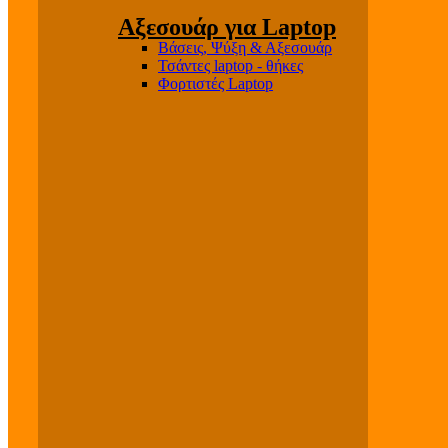
Αξεσουάρ για Laptop
Βάσεις, Ψύξη & Αξεσουάρ
Τσάντες laptop - θήκες
Φορτιστές Laptop