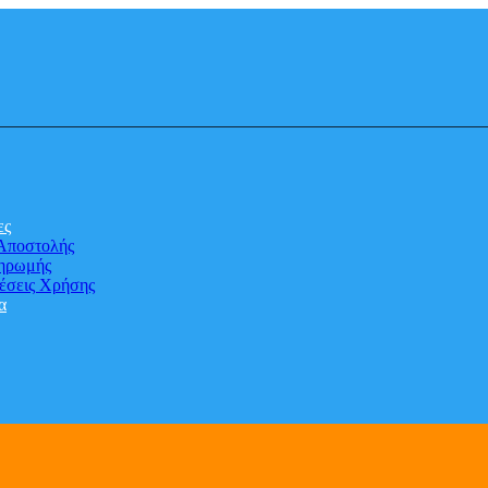
ες
Αποστολής
ηρωμής
έσεις Χρήσης
α