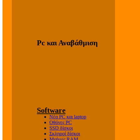
Pc και Αναβάθμιση
Software
Νέα PC και laptop
Οθόνες PC
SSD δίσκοι
Σκληροί δίσκοι
Μνήμες RAM