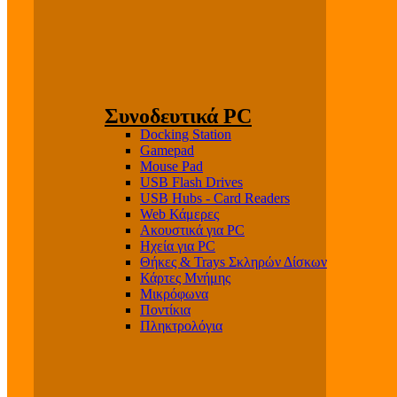
Συνοδευτικά PC
Docking Station
Gamepad
Mouse Pad
USB Flash Drives
USB Hubs - Card Readers
Web Κάμερες
Ακουστικά για PC
Ηχεία για PC
Θήκες & Trays Σκληρών Δίσκων
Κάρτες Μνήμης
Μικρόφωνα
Ποντίκια
Πληκτρολόγια