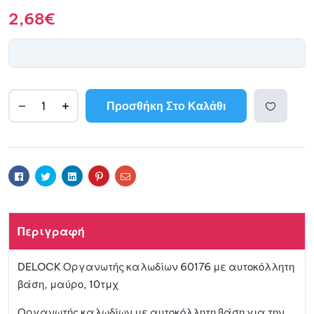
2,68
€
Προσθήκη Στο Καλάθι
A
l
Προσθ
t
e
ήκη
r
Facebook
Twitter
Linkedin
Pinterest
Email
n
a
στη
t
Περιγραφή
i
λίστα
v
DELOCK Οργανωτής καλωδίων 60176 με αυτοκόλλητη
e
αγαπη
βάση, μαύρο, 10τμχ
:
μένων
Οργανωτής καλωδίων με αυτοκόλλητη βάση για την