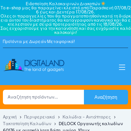
Ειδοποίηση Καλοκαιρινών Διακοπών
Το e-shop μας θα παραμείνει κλειστό από Παρασκευή 07/08/2
6 έως και Δευτέρα 17/08/26.
Όλες οι παραγγελίες που θα πραγματοποιηθούν κατά τη διάρκ
εια αυτού του διαστήματος θα καταγραφούν κανονικά και θα ε
κτελεστούν με σειρά προτεραιότητας από τις 18/08/26.
Σας ευχαριστούμε για την κατανόηση και σας ευχόμαστε καλό
καλοκαίρι!
Προϊόντα με Δωρεάν Μεταφορικά!
Αναζήτηση
Αρχική
Περιφερειακά
Καλώδια - Αντάπτορες
Τακτοποίηση Καλωδίων
DELOCK Οργανωτής καλωδίων
60176 με αυτοκόλλητη βάση, μαύρο, 10τμχ