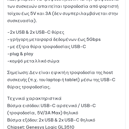
των συσκευών απαιτείται τροφοδοσία από φορτιστή
τοίχου έως 5V και 3A (δεν συμπεριλαμβάνεται στην
συσκευασία).
-2x USB & 2x USB-C θύρες
-γρήγορη μεταφορά δεδομένων έως 5Gbps
-με έξτρα θύρα τροφοδοσίας USB-C
-plug & play
-κομψό μεταλλικό σώμα
Σημείωση: Δεν είναι εφικτή η τροφοδοσία της host
συσκευής (π.χ. του laptop ή tablet) μέσω της USB-C
θύρας τροφοδοσίας.
Τεχνικά χαρακτηριστικά
Βύσμα εισόδου: USB-C αρσενικό / USB-C
(τροφοδοσία, 5V/3A Max) θηλυκό
Βύσμα εξόδου: 2x USB & 2x USB-C θηλυκό
Chipset: Genesys Logic GL3510