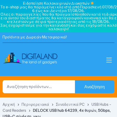
Ειδοποίηση Καλοκαιρινών Διακοπών
Το e-shop μας θα παραμείνει κλειστό από Παρασκευή 07/08/2
6 έως και Δευτέρα 17/08/26.
Όλες οι παραγγελίες που θα πραγματοποιηθούν κατά τη διάρκ
εια αυτού του διαστήματος θα καταγραφούν κανονικά και θα ε
κτελεστούν με σειρά προτεραιότητας από τις 18/08/26.
Σας ευχαριστούμε για την κατανόηση και σας ευχόμαστε καλό
καλοκαίρι!
Προϊόντα με Δωρεάν Μεταφορικά!
Αναζήτηση
Αρχική
Περιφερειακά
Συνοδευτικά PC
USB Hubs -
Card Readers
DELOCK USB hub 64239, 4x θυρών, 5Gbps,
USB-C σύνδεση, γκρι