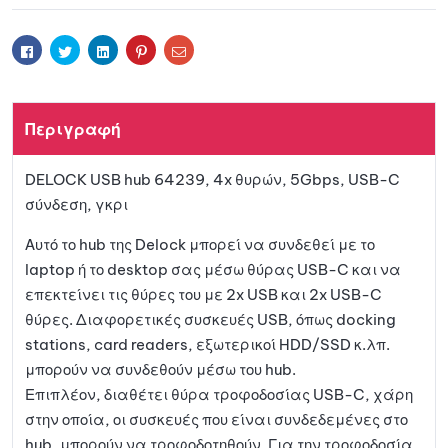
t
e
ήκη
r
Facebook
Twitter
Linkedin
Pinterest
Email
n
a
στη
t
Περιγραφή
i
λίστα
v
DELOCK USB hub 64239, 4x θυρών, 5Gbps, USB-C
e
αγαπη
σύνδεση, γκρι
:
μένων
Αυτό το hub της Delock μπορεί να συνδεθεί με το
laptop ή το desktop σας μέσω θύρας USB-C και να
επεκτείνει τις θύρες του με 2x USB και 2x USB-C
θύρες. Διαφορετικές συσκευές USB, όπως docking
stations, card readers, εξωτερικοί HDD/SSD κ.λπ.
μπορούν να συνδεθούν μέσω του hub.
Επιπλέον, διαθέτει θύρα τροφοδοσίας USB-C, χάρη
στην οποία, οι συσκευές που είναι συνδεδεμένες στο
hub, μπορούν να τροφοδοτηθούν. Για την τροφοδοσία