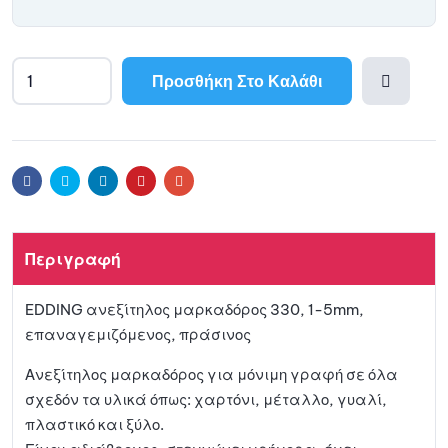
Προσθήκη Στο Καλάθι
Προσθ
ήκη
Facebook
Twitter
Linkedin
Pinterest
Email
στη
Περιγραφή
λίστα
EDDING ανεξίτηλος μαρκαδόρος 330, 1-5mm,
αγαπη
επαναγεμιζόμενος, πράσινος
μένων
Ανεξίτηλος μαρκαδόρος για μόνιμη γραφή σε όλα
σχεδόν τα υλικά όπως: χαρτόνι, μέταλλο, γυαλί,
πλαστικό και ξύλο.