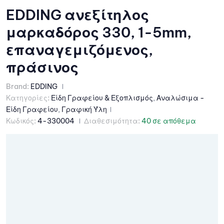
EDDING ανεξίτηλος
μαρκαδόρος 330, 1-5mm,
επαναγεμιζόμενος,
πράσινος
Brand:
EDDING
Κατηγορίες:
Είδη Γραφείου & Εξοπλισμός
,
Αναλώσιμα -
Είδη Γραφείου
,
Γραφική Ύλη
Κωδικός:
4-330004
Διαθεσιμότητα:
40 σε απόθεμα