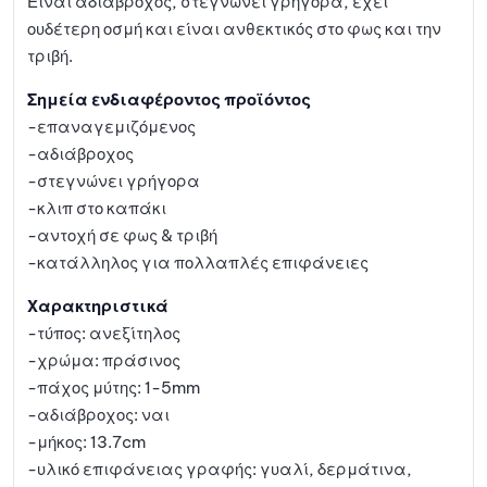
Είναι αδιάβροχος, στεγνώνει γρήγορα, έχει
ουδέτερη οσμή και είναι ανθεκτικός στο φως και την
τριβή.
Σημεία ενδιαφέροντος προϊόντος
-επαναγεμιζόμενος
-αδιάβροχος
-στεγνώνει γρήγορα
-κλιπ στο καπάκι
-αντοχή σε φως & τριβή
-κατάλληλος για πολλαπλές επιφάνειες
Χαρακτηριστικά
-τύπος: ανεξίτηλος
-χρώμα: πράσινος
-πάχος μύτης: 1-5mm
-αδιάβροχος: ναι
-μήκος: 13.7cm
-υλικό επιφάνειας γραφής: γυαλί, δερμάτινα,