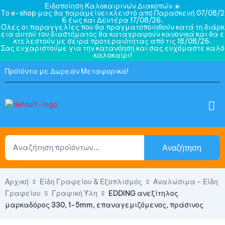
Ειδοποίηση Καλοκαιρινών Διακοπών ☀️
Το e-shop μας θα παραμείνει κλειστό από Παρασκευή 07/08/2
6 έως και Δευτέρα 17/08/26.
Όλες οι παραγγελίες που θα πραγματοποιηθούν κατά τη διάρκ
εια αυτού του διαστήματος θα καταγραφούν κανονικά και θα ε
κτελεστούν με σειρά προτεραιότητας από τις 18/08/26.
Σας ευχαριστούμε για την κατανόηση και σας ευχόμαστε καλό
καλοκαίρι!
Προϊόντα με Δωρεάν Μεταφορικά!
Αναζήτηση
Αρχική
Είδη Γραφείου & Εξοπλισμός
Αναλώσιμα - Είδη
Γραφείου
Γραφική Ύλη
EDDING ανεξίτηλος
μαρκαδόρος 330, 1-5mm, επαναγεμιζόμενος, πράσινος