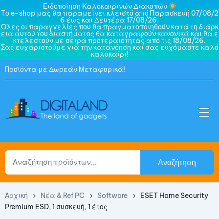
Ειδοποίηση Καλοκαιρινών Διακοπών
Το e-shop μας θα παραμείνει κλειστό από Παρασκευή 07/08/2
6 έως και Δευτέρα 17/08/26.
Όλες οι παραγγελίες που θα πραγματοποιηθούν κατά τη διάρκ
εια αυτού του διαστήματος θα καταγραφούν κανονικά και θα ε
κτελεστούν με σειρά προτεραιότητας από τις 18/08/26.
Σας ευχαριστούμε για την κατανόηση και σας ευχόμαστε καλό
καλοκαίρι!
Προϊόντα με Δωρεάν Μεταφορικά!
Αναζήτηση
Αρχική
Νέα & Ref PC
Software
ESET Home Security
Premium ESD, 1 συσκευή, 1 έτος