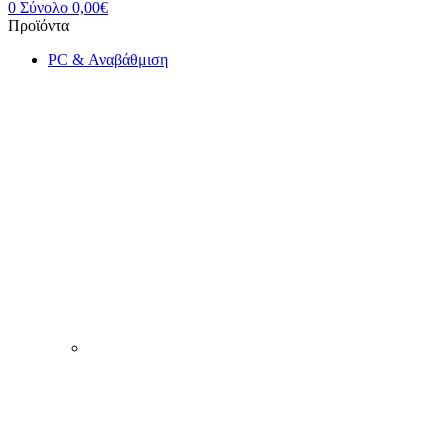
0
Σύνολο
0,00
€
Menu
PC & Αναβάθμιση