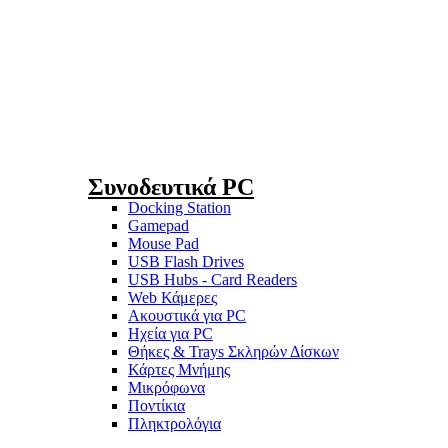
Συνοδευτικά PC
Docking Station
Gamepad
Mouse Pad
USB Flash Drives
USB Hubs - Card Readers
Web Κάμερες
Ακουστικά για PC
Ηχεία για PC
Θήκες & Trays Σκληρών Δίσκων
Κάρτες Μνήμης
Μικρόφωνα
Ποντίκια
Πληκτρολόγια