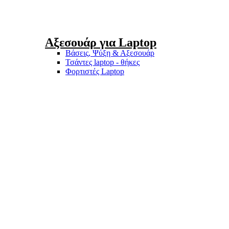
Αξεσουάρ για Laptop
Βάσεις, Ψύξη & Αξεσουάρ
Τσάντες laptop - θήκες
Φορτιστές Laptop