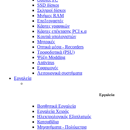
SSD δίσκοι
Σκληροί δίσκοι
Μνήμες RAM
Επεξεργαστές
Κάρτες γραφικών
Κάρτες επέκτασης PCI κ.α
Κουτιά υπολογιστών
Μητρικές
Οπτικά μέσα - Recorders
Τροφοδοτικά (PSU)
Ψύξη Modding
Antivirus
Εφαρμογές
Λειτουργικά συστήματα
Εργαλεία
Εργαλεία
Βοηθητικά Εργαλεία
Εργαλεία Χειρός
Ηλεκτρολογικός Εξοπλισμός
Κατσαβίδια
Μηχανήματα - Πολύμετρα