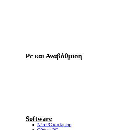
Pc και Αναβάθμιση
Software
Νέα PC και laptop
Οθόνες PC