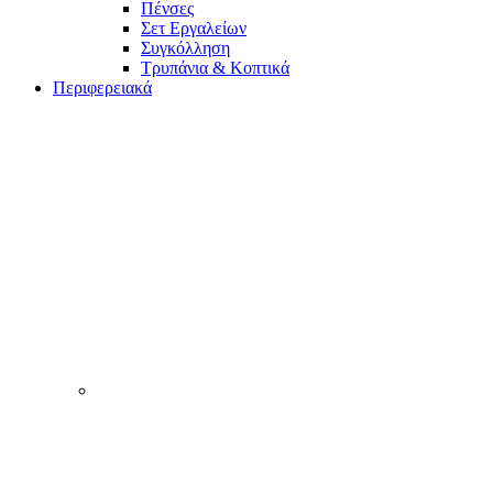
Πένσες
Σετ Εργαλείων
Συγκόλληση
Τρυπάνια & Κοπτικά
Περιφερειακά